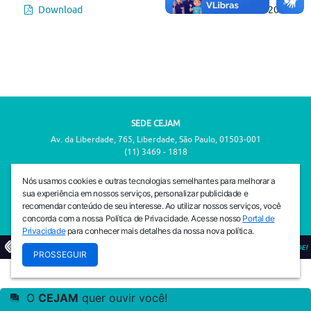
Download
Publicado em:
30-07-2026
SEDE CEJAM
Av. da Liberdade, 765, Liberdade, São Paulo, 01503-001
(11) 3469 - 1818
INSTITUTO CEJAM
Nós usamos cookies e outras tecnologias semelhantes para melhorar a
Av. da Liberdade, 765, Liberdade, São Paulo, 01503-001
sua experiência em nossos serviços, personalizar publicidade e
(11) 3469 - 1818
recomendar conteúdo de seu interesse. Ao utilizar nossos serviços, você
concorda com a nossa Política de Privacidade. Acesse nosso
Portal de
Privacidade
para conhecer mais detalhes da nossa nova política.
© 2026
PREVENIR É VIVER COM QUALIDADE!
PROSSEGUIR
O
CEJAM
quer ouvir você!