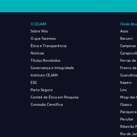
O CEJAM
Onde Atu
Sobre Nós
Assis
O que fazemos
Barueri
Ética e Transparência
Campinas
Notícias
Carapicuí
Títulos Recebidos
Ferraz de
Governança e Integridade
Franco da
Instituto CEJAM
Guarulho
ESG
Itapevi
Parto Seguro
Lins
Comitê de Ética em Pesquisa
Mogi das 
Comissão Científica
Osasco
Pariquera
Peruíbe
Ribeirão 
Rio de Ja