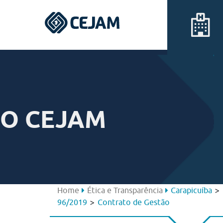
Assis
Ferraz de Vasconcelos
O CEJAM
Lins
Peruíbe
São José dos Campos
>
Home
Ética e Transparência
Carapicuíba
>
96/2019
Contrato de Gestão