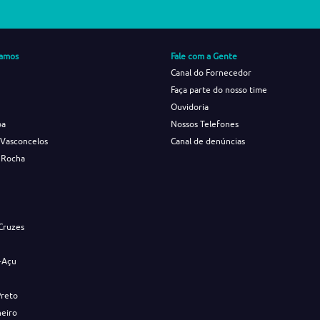
amos
Fale com a Gente
Canal do Fornecedor
Faça parte do nosso time
Ouvidoria
ba
Nossos Telefones
 Vasconcelos
Canal de denúncias
 Rocha
s
Cruzes
-Açu
Preto
neiro