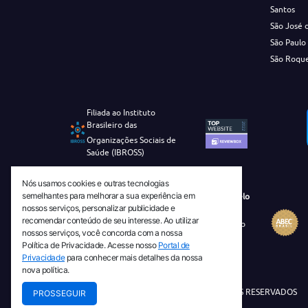
Santos
São José 
São Paulo
São Roqu
Filiada ao Instituto
Brasileiro das
Organizações Sociais de
Saúde (IBROSS)
Nós usamos cookies e outras tecnologias
semelhantes para melhorar a sua experiência em
Revista Tecnico-Cientifica CEJAM Selo
nossos serviços, personalizar publicidade e
Diamante de Ciência Aberta
recomendar conteúdo de seu interesse. Ao utilizar
Diretório Migulim Instituto Brasileiro
nossos serviços, você concorda com a nossa
de Informação em Ciência e
Política de Privacidade. Acesse nosso
Portal de
Tecnologia - IBICT
Privacidade
para conhecer mais detalhes da nossa
nova política.
© 2026 TODOS OS DIREITOS RESERVADOS
PROSSEGUIR