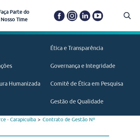
Faça Parte do
Nosso Time
Carapicuíba
Ética e Transparência
PAISM
in memoriam) em
Itapevi
(11) 3469-1828
o, visão e valores?
ações
Governança e Integridade
ustentabilidade
ime.
Pariquera-Açu
ilidade social e
IMPRENSA
as pelo CEJAM e
ura Humanizada
Comitê de Ética em Pesquisa
(11) 97646‑2537
Santos
cejam@agenciamaquina.com
rg.br
Gestão de Qualidade
>
ce - Carapicuíba
Contrato de Gestão Nº