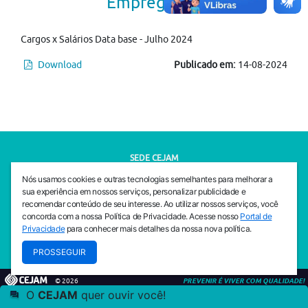
Empregados
Cargos x Salários Data base - Julho 2024
Download
Publicado em:
14-08-2024
SEDE CEJAM
Av. da Liberdade, 765, Liberdade, São Paulo, 01503-001
Nós usamos cookies e outras tecnologias semelhantes para melhorar a
(11) 3469 - 1818
sua experiência em nossos serviços, personalizar publicidade e
recomendar conteúdo de seu interesse. Ao utilizar nossos serviços, você
INSTITUTO CEJAM
concorda com a nossa Política de Privacidade. Acesse nosso
Portal de
Av. da Liberdade, 765, Liberdade, São Paulo, 01503-001
Privacidade
para conhecer mais detalhes da nossa nova política.
(11) 3469 - 1818
PROSSEGUIR
© 2026
PREVENIR É VIVER COM QUALIDADE!
O
CEJAM
quer ouvir você!