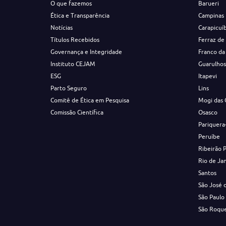
O que fazemos
Barueri
Ética e Transparência
Campinas
Notícias
Carapicuí
Títulos Recebidos
Ferraz de
Governança e Integridade
Franco da
Instituto CEJAM
Guarulho
ESG
Itapevi
Parto Seguro
Lins
Comitê de Ética em Pesquisa
Mogi das 
Comissão Científica
Osasco
Pariquera
Peruíbe
Ribeirão 
Rio de Ja
Santos
São José 
São Paulo
São Roqu