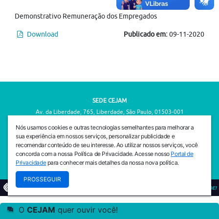
Demonstrativo Remuneração dos Empregados
Download
Publicado em:
09-11-2020
SEDE CEJAM
Av. da Liberdade, 765, Liberdade, São Paulo, 01503-001
(11) 3469 - 1818
Nós usamos cookies e outras tecnologias semelhantes para melhorar a
sua experiência em nossos serviços, personalizar publicidade e
INSTITUTO CEJAM
recomendar conteúdo de seu interesse. Ao utilizar nossos serviços, você
Av. da Liberdade, 765, Liberdade, São Paulo, 01503-001
concorda com a nossa Política de Privacidade. Acesse nosso
Portal de
(11) 3469 - 1818
Privacidade
para conhecer mais detalhes da nossa nova política.
PROSSEGUIR
© 2026
PREVENIR É VIVER COM QUALIDADE!
O
CEJAM
quer ouvir você!