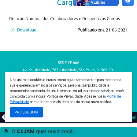
Cargos
Relação Nominal dos Colaboradores e Respectivos Cargos
Download
Publicado em:
21-06-2021
SEDE CEJAM
Av. da Liberdade, 765, Liberdade, São Paulo, 01503-001
(11) 3469 - 1818
Nós usamos cookies e outras tecnologias semelhantes para melhorar a
sua experiência em nossos serviços, personalizar publicidade e
INSTITUTO CEJAM
recomendar conteúdo de seu interesse. Ao utilizar nossos serviços, você
Av. da Liberdade, 765, Liberdade, São Paulo, 01503-001
concorda com a nossa Política de Privacidade. Acesse nosso
Portal de
(11) 3469 - 1818
Privacidade
para conhecer mais detalhes da nossa nova política.
PROSSEGUIR
© 2026
PREVENIR É VIVER COM QUALIDADE!
O
CEJAM
quer ouvir você!