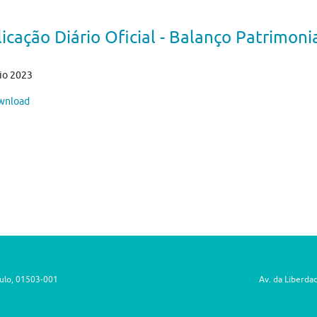
icação Diário Oficial - Balanço Patrimoni
io 2023
nload
aulo, 01503-001
Av. da Liberda