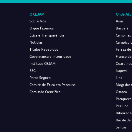
O CEJAM
Onde Atu
Sobre Nós
Assis
O que fazemos
Barueri
Ética e Transparência
Campinas
Notícias
Carapicuí
Títulos Recebidos
Ferraz de
Governança e Integridade
Franco da
Instituto CEJAM
Guarulho
ESG
Itapevi
Parto Seguro
Lins
Comitê de Ética em Pesquisa
Mogi das 
Comissão Científica
Osasco
Pariquera
Peruíbe
Ribeirão 
Rio de Ja
Santos