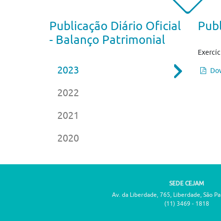
Publicação Diário Oficial
Publ
- Balanço Patrimonial
Exercíc
2023
Dow
2022
2021
2020
SEDE CEJAM
Av. da Liberdade, 765, Liberdade, São P
(11) 3469 - 1818