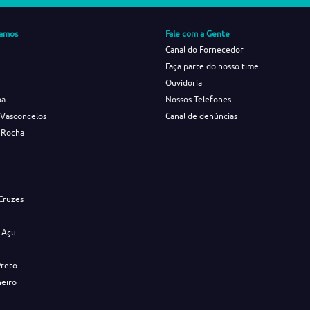
amos
Fale com a Gente
Canal do Fornecedor
Faça parte do nosso time
Ouvidoria
ba
Nossos Telefones
 Vasconcelos
Canal de denúncias
 Rocha
s
Cruzes
-Açu
Preto
neiro