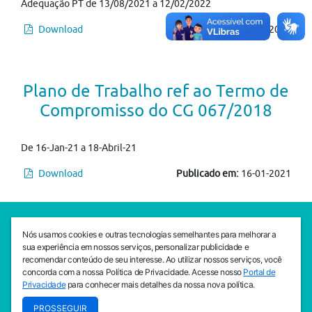
Adequação PT de 13/08/2021 a 12/02/2022
Download
Publicado em:
05-08-2021
Plano de Trabalho ref ao Termo de
Compromisso do CG 067/2018
De 16-Jan-21 a 18-Abril-21
Download
Publicado em:
16-01-2021
SEDE CEJAM
Nós usamos cookies e outras tecnologias semelhantes para melhorar a
Av. da Liberdade, 765, Liberdade, São Paulo, 01503-001
sua experiência em nossos serviços, personalizar publicidade e
(11) 3469 - 1818
recomendar conteúdo de seu interesse. Ao utilizar nossos serviços, você
concorda com a nossa Política de Privacidade. Acesse nosso
Portal de
INSTITUTO CEJAM
Privacidade
para conhecer mais detalhes da nossa nova política.
Av. da Liberdade, 765, Liberdade, São Paulo, 01503-001
PROSSEGUIR
(11) 3469 - 1818