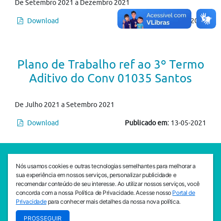
De Setembro 2021 a Dezembro 2021
Download
Publicado em:
22-07-2021
Plano de Trabalho ref ao 3º Termo
Aditivo do Conv 01035 Santos
De Julho 2021 a Setembro 2021
Download
Publicado em:
13-05-2021
SEDE CEJAM
Nós usamos cookies e outras tecnologias semelhantes para melhorar a
Av. da Liberdade, 765, Liberdade, São Paulo, 01503-001
sua experiência em nossos serviços, personalizar publicidade e
(11) 3469 - 1818
recomendar conteúdo de seu interesse. Ao utilizar nossos serviços, você
concorda com a nossa Política de Privacidade. Acesse nosso
Portal de
INSTITUTO CEJAM
Privacidade
para conhecer mais detalhes da nossa nova política.
Av. da Liberdade, 765, Liberdade, São Paulo, 01503-001
PROSSEGUIR
(11) 3469 - 1818