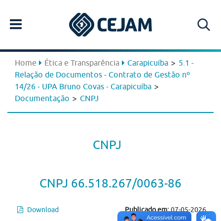
>
Home
Ética e Transparência
Carapicuíba
5.1 -
Relação de Documentos - Contrato de Gestão nº
>
14/26 - UPA Bruno Covas - Carapicuíba
>
Documentação
CNPJ
CNPJ
CNPJ 66.518.267/0063-86
Download
Publicado em:
07-05-2026