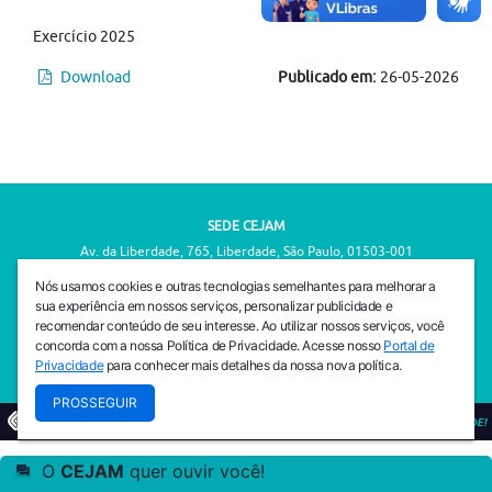
Exercício 2025
Download
Publicado em:
26-05-2026
SEDE CEJAM
Av. da Liberdade, 765, Liberdade, São Paulo, 01503-001
(11) 3469 - 1818
Nós usamos cookies e outras tecnologias semelhantes para melhorar a
sua experiência em nossos serviços, personalizar publicidade e
INSTITUTO CEJAM
recomendar conteúdo de seu interesse. Ao utilizar nossos serviços, você
Av. da Liberdade, 765, Liberdade, São Paulo, 01503-001
concorda com a nossa Política de Privacidade. Acesse nosso
Portal de
(11) 3469 - 1818
Privacidade
para conhecer mais detalhes da nossa nova política.
PROSSEGUIR
© 2026
PREVENIR É VIVER COM QUALIDADE!
O
CEJAM
quer ouvir você!