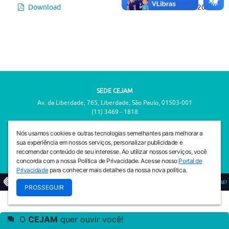
Download
Publicado em:
24-04-2026
SEDE CEJAM
Av. da Liberdade, 765, Liberdade, São Paulo, 01503-001
(11) 3469 - 1818
INSTITUTO CEJAM
Nós usamos cookies e outras tecnologias semelhantes para melhorar a
Av. da Liberdade, 765, Liberdade, São Paulo, 01503-001
sua experiência em nossos serviços, personalizar publicidade e
(11) 3469 - 1818
recomendar conteúdo de seu interesse. Ao utilizar nossos serviços, você
concorda com a nossa Política de Privacidade. Acesse nosso
Portal de
Privacidade
para conhecer mais detalhes da nossa nova política.
© 2026
PREVENIR É VIVER COM QUALIDADE!
PROSSEGUIR
O
CEJAM
quer ouvir você!