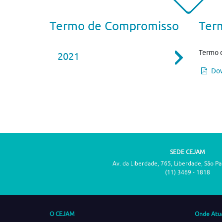
Termo de Compromisso
Ter
Termo 
2021
Dow
SEDE CEJAM
Av. da Liberdade, 765, Liberdade, São P
(11) 3469 - 1818
O CEJAM
Onde Atu