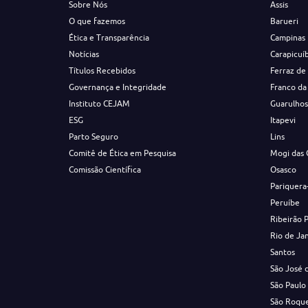
Sobre Nós
Assis
O que fazemos
Barueri
Ética e Transparência
Campinas
Notícias
Carapicuí
Títulos Recebidos
Ferraz de
Governança e Integridade
Franco da
Instituto CEJAM
Guarulho
ESG
Itapevi
Parto Seguro
Lins
Comitê de Ética em Pesquisa
Mogi das 
Comissão Científica
Osasco
Pariquera
Peruíbe
Ribeirão 
Rio de Ja
Santos
São José 
São Paulo
São Roqu