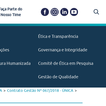
Faça Parte do
Nosso Time
Carapicuíba
Ética e Transparência
PAISM
in memoriam) em
Itapevi
(11) 3469-1828
o, visão e valores?
ações
Governança e Integridade
ustentabilidade
ime.
Pariquera-Açu
ilidade social e
IMPRENSA
as pelo CEJAM e
ura Humanizada
Comitê de Ética em Pesquisa
(11) 97646‑2537
Santos
cejam@agenciamaquina.com
rg.br
Gestão de Qualidade
>
>
CA
Contrato Gestão Nº 067/2018 - ÚNICA