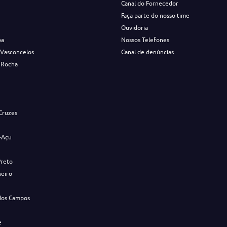
Canal do Fornecedor
Faça parte do nosso time
Ouvidoria
ba
Nossos Telefones
 Vasconcelos
Canal de denúncias
 Rocha
s
Cruzes
-Açu
Preto
neiro
dos Campos
e