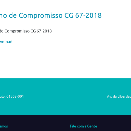
mo de Compromisso CG 67-2018
de Compromisso CG 67-2018
nload
aulo, 01503-001
Av. da Liberda
amos
Fale com a Gente