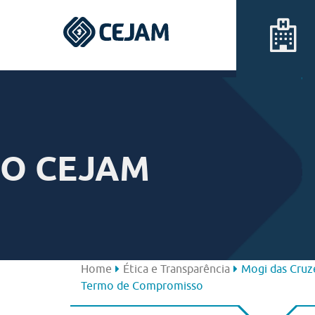
Assis
Ferraz de Vasconcelos
O CEJAM
Lins
Peruíbe
São José dos Campos
Home
Ética e Transparência
Mogi das Cruz
Termo de Compromisso