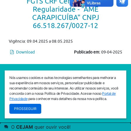
FGTS CRF Certificado de
Regularidade - "AME
CARAPICUÍBA" CNPJ
66.518.267/0027-12
Vigência: 09.04.2025 a 08.05.2025
Download
Publicado em:
09-04-2025
SEDE CEJAM
Nós usamos cookies e outras tecnologias semelhantes para melhorar a
Av. da Liberdade, 765, Liberdade, São Paulo, 01503-001
sua experiência em nossos serviços, personalizar publicidade e
(11) 3469 - 1818
recomendar conteúdo de seu interesse. Ao utilizar nossos serviços, você
concorda com a nossa Política de Privacidade. Acesse nosso
Portal de
INSTITUTO CEJAM
Privacidade
para conhecer mais detalhes da nossa nova política.
Av. da Liberdade, 765, Liberdade, São Paulo, 01503-001
PROSSEGUIR
(11) 3469 - 1818
O
CEJAM
quer ouvir você!
© 2026
PREVENIR É VIVER COM QUALIDADE!