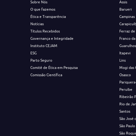
Sobre Nós
Assis
O que fazemos
Barueri
Ética e Transparência
Campinas
Notícias
Carapicuí
Títulos Recebidos
Ferraz de
Governança e Integridade
Franco da
Instituto CEJAM
Guarulho
ESG
Itapevi
Parto Seguro
Lins
Comitê de Ética em Pesquisa
Mogi das 
Comissão Científica
Osasco
Pariquera
Peruíbe
Ribeirão 
Rio de Ja
Santos
São José 
São Paulo
São Roqu