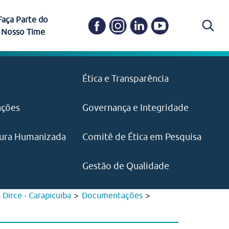
Faça Parte do
Nosso Time
Carapicuíba
Ética e Transparência
PAISM
in memoriam) em
Itapevi
(11) 3469-1828
o, visão e valores?
ações
Governança e Integridade
ustentabilidade
ime.
Pariquera-Açu
ilidade social e
IMPRENSA
as pelo CEJAM e
ura Humanizada
Comitê de Ética em Pesquisa
(11) 97646‑2537
Santos
cejam@agenciamaquina.com
rg.br
Gestão de Qualidade
>
>
irce - Carapicuiba
Documentações