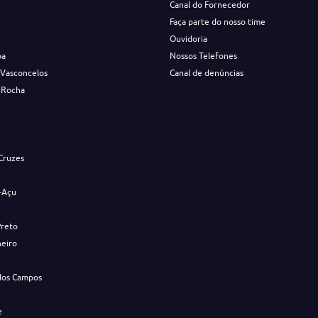
Canal do Fornecedor
Faça parte do nosso time
Ouvidoria
ba
Nossos Telefones
 Vasconcelos
Canal de denúncias
 Rocha
s
Cruzes
-Açu
Preto
neiro
dos Campos
e