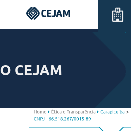
Assis
Ferraz de Vasconcelos
O CEJAM
Lins
Peruíbe
São José dos Campos
>
Home
Ética e Transparência
Carapicuíba
CNPJ - 66.518.267/0015-89