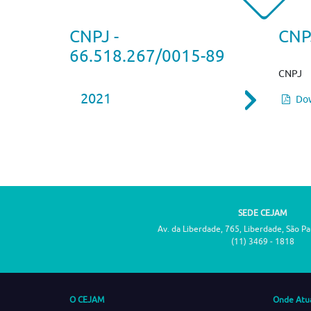
CNPJ -
CNPJ
66.518.267/0015-89
CNPJ
2021
Dow
SEDE CEJAM
Av. da Liberdade, 765, Liberdade, São P
(11) 3469 - 1818
O CEJAM
Onde Atu