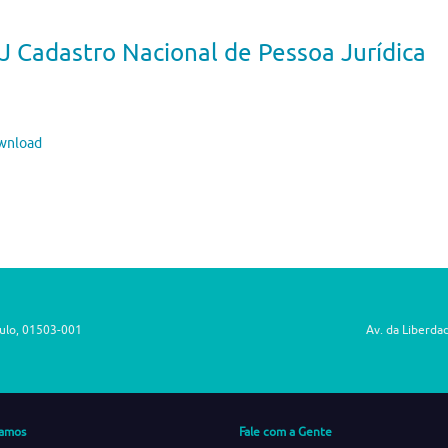
 Cadastro Nacional de Pessoa Jurídica
nload
aulo, 01503-001
Av. da Liberda
amos
Fale com a Gente