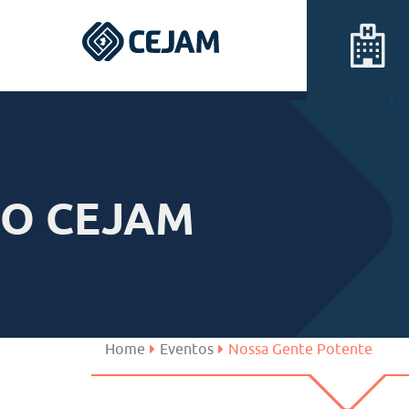
Assis
Ferraz de Vasconcelos
O CEJAM
Lins
Peruíbe
São José dos Campos
Home
Eventos
Nossa Gente Potente