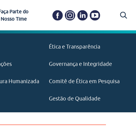
Faça Parte do
Nosso Time
Carapicuíba
Ética e Transparência
PAISM
in memoriam) em
Itapevi
(11) 3469-1828
o, visão e valores?
ações
Governança e Integridade
ustentabilidade
ime.
Pariquera-Açu
ilidade social e
IMPRENSA
as pelo CEJAM e
ura Humanizada
Comitê de Ética em Pesquisa
(11) 97646‑2537
Santos
cejam@agenciamaquina.com
rg.br
Gestão de Qualidade