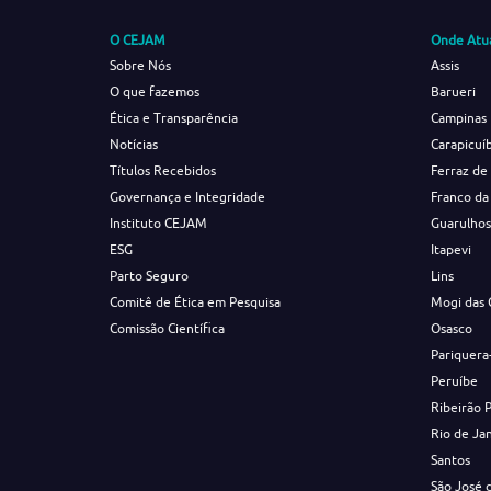
O CEJAM
Onde Atu
Sobre Nós
Assis
O que fazemos
Barueri
Ética e Transparência
Campinas
Notícias
Carapicuí
Títulos Recebidos
Ferraz de
Governança e Integridade
Franco da
Instituto CEJAM
Guarulho
ESG
Itapevi
Parto Seguro
Lins
Comitê de Ética em Pesquisa
Mogi das 
Comissão Científica
Osasco
Pariquera
Peruíbe
Ribeirão 
Rio de Ja
Santos
São José 