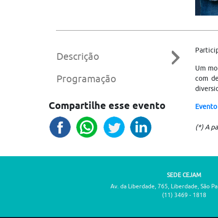
Partici
Descrição
Um mome
Programação
com de
diversi
Compartilhe esse evento
Evento
(*) A p
SEDE CEJAM
Av. da Liberdade, 765, Liberdade, São P
(11) 3469 - 1818