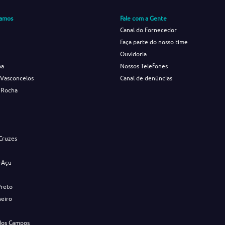
amos
Fale com a Gente
Canal do Fornecedor
Faça parte do nosso time
Ouvidoria
ba
Nossos Telefones
 Vasconcelos
Canal de denúncias
 Rocha
s
Cruzes
-Açu
Preto
neiro
dos Campos