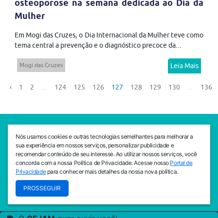
osteoporose na semana dedicada ao Dia da
Mulher
Em Mogi das Cruzes, o Dia Internacional da Mulher teve como
tema central a prevenção e o diagnóstico precoce da...
Mogi das Cruzes
Leia Mais
‹
1
2
...
124
125
126
127
128
129
130
...
136
SEDE CEJAM
Nós usamos cookies e outras tecnologias semelhantes para melhorar a
Av. da Liberdade, 765, Liberdade, São Paulo, 01503-001
sua experiência em nossos serviços, personalizar publicidade e
(11) 3469 - 1818
recomendar conteúdo de seu interesse. Ao utilizar nossos serviços, você
concorda com a nossa Política de Privacidade. Acesse nosso
Portal de
INSTITUTO CEJAM
Privacidade
para conhecer mais detalhes da nossa nova política.
Av. da Liberdade, 765, Liberdade, São Paulo, 01503-001
PROSSEGUIR
(11) 3469 - 1818