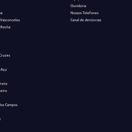
Ouvidoria
ba
Nossos Telefones
 Vasconcelos
Canal de denúncias
 Rocha
s
Cruzes
-Açu
Preto
neiro
dos Campos
e