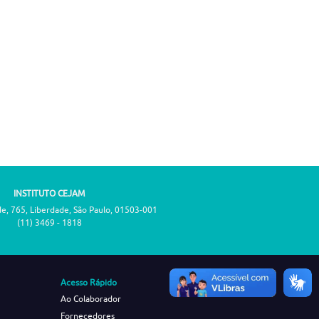
INSTITUTO CEJAM
de, 765, Liberdade, São Paulo, 01503-001
(11) 3469 - 1818
Acesso Rápido
Ao Colaborador
Fornecedores