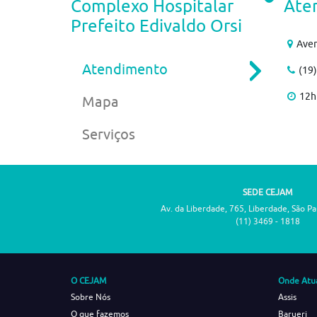
Complexo Hospitalar
Ate
Prefeito Edivaldo Orsi
Aven
Atendimento
(19
12h
Mapa
Serviços
SEDE CEJAM
Av. da Liberdade, 765, Liberdade, São P
(11) 3469 - 1818
O CEJAM
Onde Atu
Sobre Nós
Assis
O que fazemos
Barueri