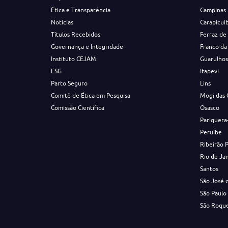
Ética e Transparência
Campinas
Notícias
Carapicuí
Títulos Recebidos
Ferraz de
Governança e Integridade
Franco da
Instituto CEJAM
Guarulho
ESG
Itapevi
Parto Seguro
Lins
Comitê de Ética em Pesquisa
Mogi das 
Comissão Científica
Osasco
Pariquera
Peruíbe
Ribeirão 
Rio de Ja
Santos
São José 
São Paulo
São Roqu