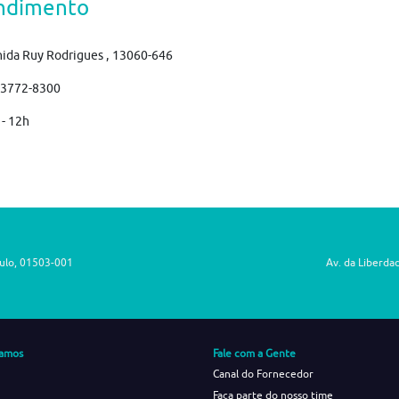
ndimento
ida Ruy Rodrigues , 13060-646
)3772-8300
 - 12h
aulo, 01503-001
Av. da Liberda
amos
Fale com a Gente
Canal do Fornecedor
Faça parte do nosso time