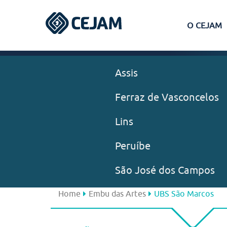
O CEJAM
Assis
Ferraz de Vasconcelos
Lins
Peruíbe
São José dos Campos
Home
Embu das Artes
UBS São Marcos