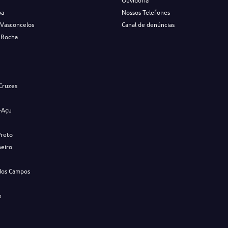
Ouvidoria
ba
Nossos Telefones
 Vasconcelos
Canal de denúncias
 Rocha
s
Cruzes
-Açu
Preto
neiro
dos Campos
e