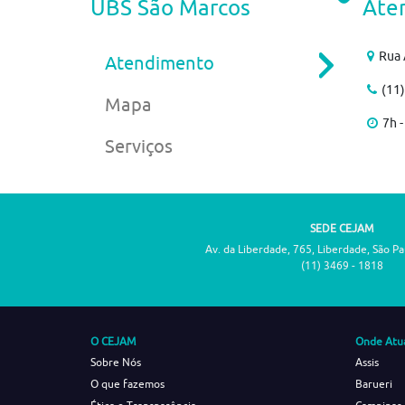
UBS São Marcos
Ate
Rua 
Atendimento
(11
Mapa
7h -
Serviços
SEDE CEJAM
Av. da Liberdade, 765, Liberdade, São P
(11) 3469 - 1818
O CEJAM
Onde Atu
Sobre Nós
Assis
O que fazemos
Barueri