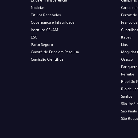
Ética e Transparência
Campinas
Notícias
Carapicuí
Títulos Recebidos
Ferraz de
Governança e Integridade
Franco da
Instituto CEJAM
Guarulho
ESG
Itapevi
Parto Seguro
Lins
Comitê de Ética em Pesquisa
Mogi das 
Comissão Científica
Osasco
Pariquera
Peruíbe
Ribeirão 
Rio de Ja
Santos
São José 
São Paulo
São Roqu