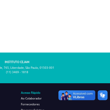
INSTITUTO CEJAM
de, 765, Liberdade, São Paulo, 01503-001
(11) 3469 - 1818
Acesso Rápido
Ao Colaborador
Fornecedores