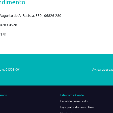
ndimento
Augusto de A. Batista, 350 , 06826-280
)4783-4528
 17h
aulo, 01503-001
Av. da Liberda
amos
Fale com a Gente
Canal do Fornecedor
Faça parte do nosso time