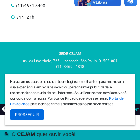
(11)4674-8400
21h - 21h
SEDE CEJAM
Av. da Liberdade, 765, Liberdade, São Paulo, 01503-001
(11) 3469 - 1818
INSTITUTO CEJAM
Nós usamos cookies e outras tecnologias semelhantes para melhorar a
Av. da Liberdade, 765, Liberdade, São Paulo, 01503-001
sua experiência em nossos serviços, personalizar publicidade e
(11) 3469 - 1818
recomendar conteúdo de seu interesse. Ao utilizar nossos serviços, você
concorda com a nossa Política de Privacidade. Acesse nosso
Portal de
Privacidade
para conhecer mais detalhes da nossa nova política.
© 2026
PREVENIR É VIVER COM QUALIDADE!
PROSSEGUIR
O
CEJAM
quer ouvir você!