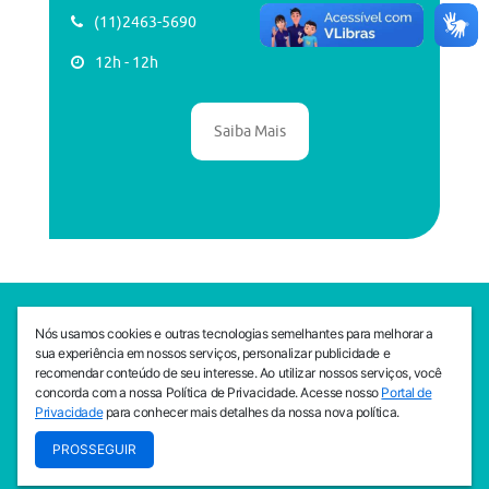
(11)2463-5690
12h - 12h
Saiba Mais
SEDE CEJAM
Nós usamos cookies e outras tecnologias semelhantes para melhorar a
Av. da Liberdade, 765, Liberdade, São Paulo, 01503-001
sua experiência em nossos serviços, personalizar publicidade e
(11) 3469 - 1818
recomendar conteúdo de seu interesse. Ao utilizar nossos serviços, você
concorda com a nossa Política de Privacidade. Acesse nosso
Portal de
INSTITUTO CEJAM
Privacidade
para conhecer mais detalhes da nossa nova política.
Av. da Liberdade, 765, Liberdade, São Paulo, 01503-001
PROSSEGUIR
(11) 3469 - 1818