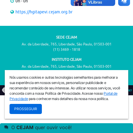
0h - 0h
https://hgitapevi.cejam.org.br
SEDE CEJAM
Av. da Liberdade, 765, Liberdade, São Paulo, 01503-001
(11) 3469 - 1818
INSTITUTO CEJAM
Av. da Liberdade, 765, Liberdade, São Paulo, 01503-001
(11) 3469 - 1818
Nós usamos cookies e outras tecnologias semelhantes para melhorar a
sua experiência em nossos serviços, personalizar publicidade e
recomendar conteúdo de seu interesse. Ao utilizar nossos serviços, você
© 2026
PREVENIR É VIVER COM QUALIDADE!
concorda com a nossa Política de Privacidade. Acesse nosso
Portal de
Privacidade
para conhecer mais detalhes da nossa nova política.
PROSSEGUIR
O
CEJAM
quer ouvir você!