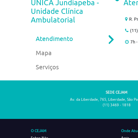
UNICA Jundiapeba -
Ate
Unidade Clínica
Ambulatorial
R. P
(11
Atendimento
7h -
Mapa
Serviços
SEDE CEJAM
Av. da Liberdade, 765, Liberdade, São P
(11) 3469 - 1818
O CEJAM
Onde Atu
Sobre Nós
Assis