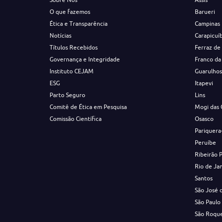
O que fazemos
Barueri
Ética e Transparência
Campinas
Notícias
Carapicuí
Títulos Recebidos
Ferraz de
Governança e Integridade
Franco da
Instituto CEJAM
Guarulho
ESG
Itapevi
Parto Seguro
Lins
Comitê de Ética em Pesquisa
Mogi das 
Comissão Científica
Osasco
Pariquera
Peruíbe
Ribeirão 
Rio de Ja
Santos
São José 
São Paulo
São Roqu