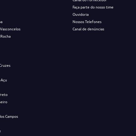
Faça parte do nosso time
Ouvidoria
ba
Nossos Telefones
 Vasconcelos
Canal de denúncias
 Rocha
s
Cruzes
-Açu
Preto
neiro
dos Campos
e