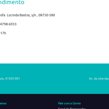
ndimento
rofa. Lucinda Bastos, s/n , 08750-580
)4798-6933
 17h
aulo, 01503-001
Av. da Liberda
amos
Fale com a Gente
Canal do Fornecedor