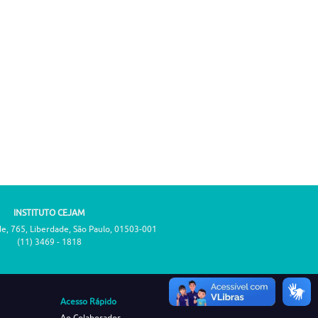
INSTITUTO CEJAM
de, 765, Liberdade, São Paulo, 01503-001
(11) 3469 - 1818
Acesso Rápido
Ao Colaborador