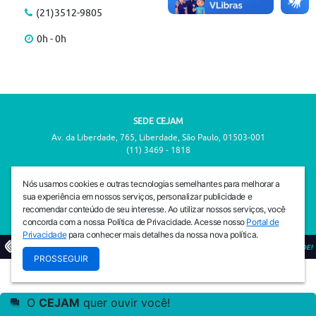
(21)3512-9805
0h - 0h
SEDE CEJAM
Av. da Liberdade, 765, Liberdade, São Paulo, 01503-001
(11) 3469 - 1818
INSTITUTO CEJAM
Nós usamos cookies e outras tecnologias semelhantes para melhorar a
Av. da Liberdade, 765, Liberdade, São Paulo, 01503-001
sua experiência em nossos serviços, personalizar publicidade e
(11) 3469 - 1818
recomendar conteúdo de seu interesse. Ao utilizar nossos serviços, você
concorda com a nossa Política de Privacidade. Acesse nosso
Portal de
Privacidade
para conhecer mais detalhes da nossa nova política.
© 2026
PREVENIR É VIVER COM QUALIDADE!
PROSSEGUIR
O
CEJAM
quer ouvir você!