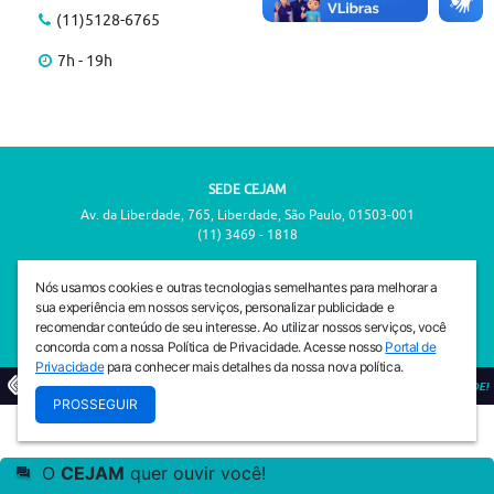
(11)5128-6765
7h - 19h
SEDE CEJAM
Av. da Liberdade, 765, Liberdade, São Paulo, 01503-001
(11) 3469 - 1818
INSTITUTO CEJAM
Nós usamos cookies e outras tecnologias semelhantes para melhorar a
Av. da Liberdade, 765, Liberdade, São Paulo, 01503-001
sua experiência em nossos serviços, personalizar publicidade e
(11) 3469 - 1818
recomendar conteúdo de seu interesse. Ao utilizar nossos serviços, você
concorda com a nossa Política de Privacidade. Acesse nosso
Portal de
Privacidade
para conhecer mais detalhes da nossa nova política.
© 2026
PREVENIR É VIVER COM QUALIDADE!
PROSSEGUIR
O
CEJAM
quer ouvir você!