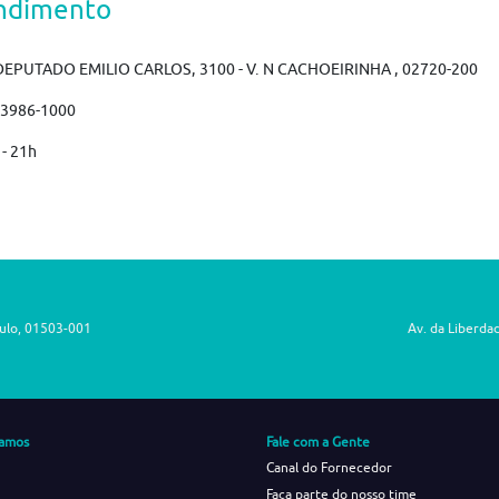
ndimento
DEPUTADO EMILIO CARLOS, 3100 - V. N CACHOEIRINHA , 02720-200
)3986-1000
 - 21h
aulo, 01503-001
Av. da Liberda
amos
Fale com a Gente
Canal do Fornecedor
Faça parte do nosso time