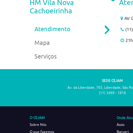
HM Vila Nova
Ate
Cachoeirinha
AV. 
Atendimento
(11
21h
Mapa
Serviços
SEDE CEJAM
Av. da Liberdade, 765, Liberdade, São P
(11) 3469 - 1818
O CEJAM
Onde Atu
Sobre Nós
Assis
O que fazemos
Barueri