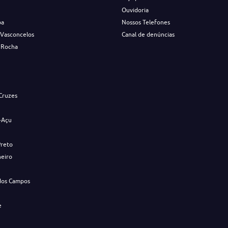
Ouvidoria
ba
Nossos Telefones
 Vasconcelos
Canal de denúncias
 Rocha
s
Cruzes
-Açu
Preto
neiro
dos Campos
e