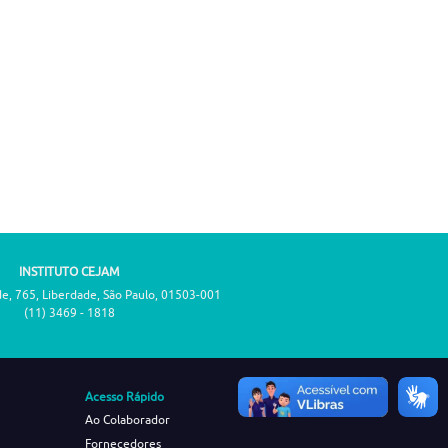
INSTITUTO CEJAM
de, 765, Liberdade, São Paulo, 01503-001
(11) 3469 - 1818
Acesso Rápido
Ao Colaborador
Fornecedores