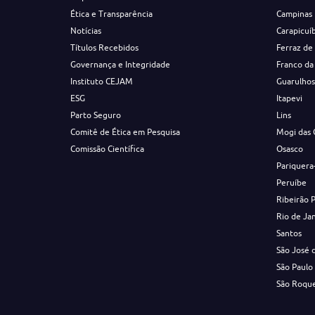
Ética e Transparência
Campinas
Notícias
Carapicuí
Títulos Recebidos
Ferraz de
Governança e Integridade
Franco da
Instituto CEJAM
Guarulho
ESG
Itapevi
Parto Seguro
Lins
Comitê de Ética em Pesquisa
Mogi das 
Comissão Científica
Osasco
Pariquera
Peruíbe
Ribeirão 
Rio de Ja
Santos
São José 
São Paulo
São Roqu