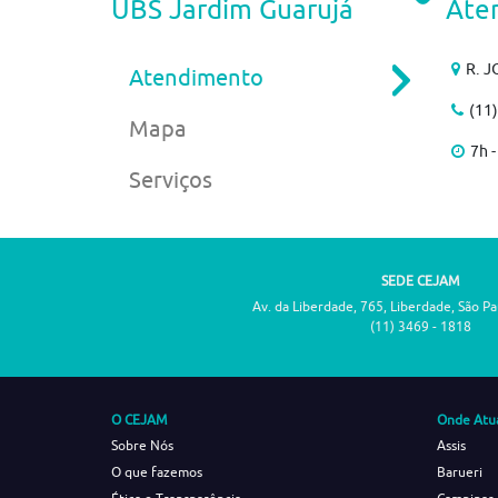
UBS Jardim Guarujá
Ate
R. J
Atendimento
(11
Mapa
7h -
Serviços
SEDE CEJAM
Av. da Liberdade, 765, Liberdade, São P
(11) 3469 - 1818
O CEJAM
Onde Atu
Sobre Nós
Assis
O que fazemos
Barueri