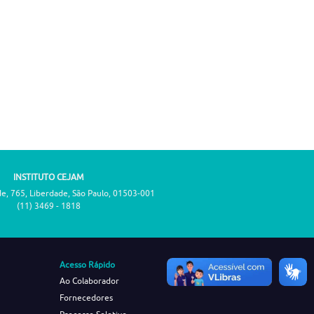
INSTITUTO CEJAM
de, 765, Liberdade, São Paulo, 01503-001
(11) 3469 - 1818
Acesso Rápido
Ao Colaborador
Fornecedores