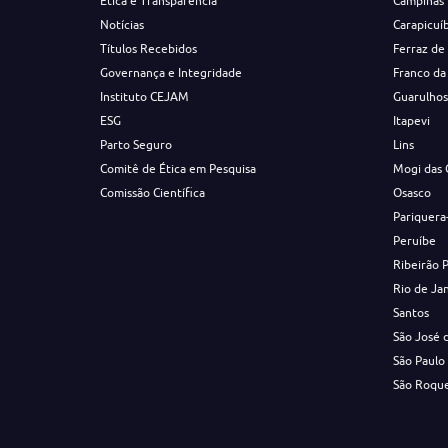
Ética e Transparência
Campinas
Notícias
Carapicuí
Títulos Recebidos
Ferraz de
Governança e Integridade
Franco da
Instituto CEJAM
Guarulho
ESG
Itapevi
Parto Seguro
Lins
Comitê de Ética em Pesquisa
Mogi das 
Comissão Científica
Osasco
Pariquera
Peruíbe
Ribeirão 
Rio de Ja
Santos
São José 
São Paulo
São Roqu