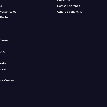
Ouvidoria
ba
Nossos Telefones
 Vasconcelos
Canal de denúncias
 Rocha
s
Cruzes
-Açu
Preto
neiro
dos Campos
e