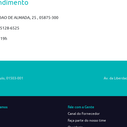
ndimento
OAO DE ALMADA, 25 , 05875-300
)5128-6525
 19h
aulo, 01503-001
Av. da Liberda
amos
Fale com a Gente
Canal do Fornecedor
Faça parte do nosso time