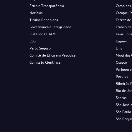
Ética e Transparência
Campinas
Notícias
Carapicuí
Títulos Recebidos
Ferraz de
Governança e Integridade
Franco da
Instituto CEJAM
Guarulho
ESG
Itapevi
Parto Seguro
Lins
Comitê de Ética em Pesquisa
Mogi das 
Comissão Científica
Osasco
Pariquera
Peruíbe
Ribeirão 
Rio de Ja
Santos
São José 
São Paulo
São Roqu