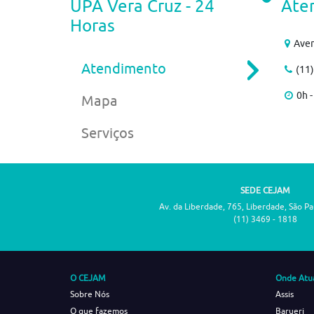
UPA Vera Cruz - 24
Ate
Horas
Aven
Atendimento
(11
0h -
Mapa
Serviços
SEDE CEJAM
Av. da Liberdade, 765, Liberdade, São P
(11) 3469 - 1818
O CEJAM
Onde Atu
Sobre Nós
Assis
O que fazemos
Barueri