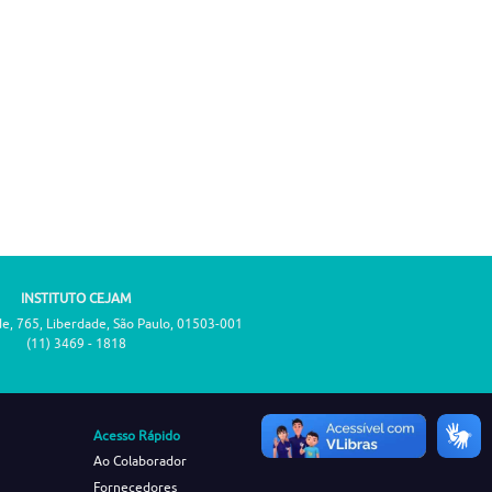
INSTITUTO CEJAM
de, 765, Liberdade, São Paulo, 01503-001
(11) 3469 - 1818
Acesso Rápido
Ao Colaborador
Fornecedores