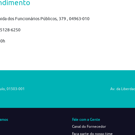
ndimento
ida dos Funcionários Públicos, 379 , 04963-010
)5128-6250
 0h
aulo, 01503-001
Av. da Liberda
amos
Fale com a Gente
Canal do Fornecedor
Faça parte do nosso time