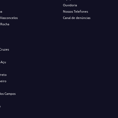
Ouvidoria
ba
Nossos Telefones
 Vasconcelos
Canal de denúncias
 Rocha
s
Cruzes
-Açu
Preto
neiro
dos Campos
e