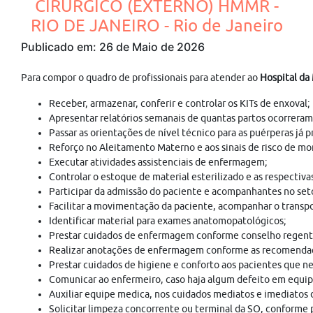
CIRÚRGICO (EXTERNO) HMMR -
RIO DE JANEIRO - Rio de Janeiro
Publicado em: 26 de Maio de 2026
Para compor o quadro de profissionais para atender ao
Hospital da 
Receber, armazenar, conferir e controlar os KITs de enxoval;
Apresentar relatórios semanais de quantas partos ocorreram
Passar as orientações de nível técnico para as puérperas já
Reforço no Aleitamento Materno e aos sinais de risco de mo
Executar atividades assistenciais de enfermagem;
Controlar o estoque de material esterilizado e as respectivas
Participar da admissão do paciente e acompanhantes no seto
Facilitar a movimentação da paciente, acompanhar o transpor
Identificar material para exames anatomopatológicos;
Prestar cuidados de enfermagem conforme conselho regent
Realizar anotações de enfermagem conforme as recomend
Prestar cuidados de higiene e conforto aos pacientes que n
Comunicar ao enfermeiro, caso haja algum defeito em equipa
Auxiliar equipe medica, nos cuidados mediatos e imediatos 
Solicitar limpeza concorrente ou terminal da SO, conforme 