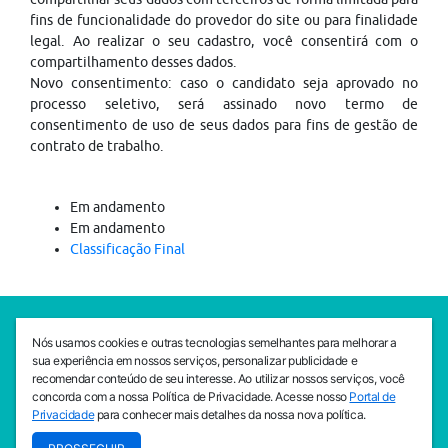
fins de funcionalidade do provedor do site ou para finalidade
legal. Ao realizar o seu cadastro, você consentirá com o
compartilhamento desses dados.
Novo consentimento: caso o candidato seja aprovado no
processo seletivo, será assinado novo termo de
consentimento de uso de seus dados para fins de gestão de
contrato de trabalho.
Em andamento
Em andamento
Classificação Final
SEDE CEJAM
Nós usamos cookies e outras tecnologias semelhantes para melhorar a
Av. da Liberdade, 765, Liberdade, São Paulo, 01503-001
sua experiência em nossos serviços, personalizar publicidade e
(11) 3469 - 1818
recomendar conteúdo de seu interesse. Ao utilizar nossos serviços, você
concorda com a nossa Política de Privacidade. Acesse nosso
Portal de
INSTITUTO CEJAM
Privacidade
para conhecer mais detalhes da nossa nova política.
Av. da Liberdade, 765, Liberdade, São Paulo, 01503-001