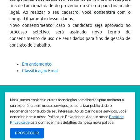
fins de funcionalidade do provedor do site ou para finalidade
legal. Ao realizar o seu cadastro, você consentirá com o
compartilhamento desses dados.
Novo consentimento: caso o candidato seja aprovado no
processo seletivo, será assinado novo termo de
consentimento de uso de seus dados para fins de gestão de
contrato de trabalho.
Em andamento
Classificação Final
SEDE CEJAM
Nós usamos cookies e outras tecnologias semelhantes para melhorar a
Av. da Liberdade, 765, Liberdade, São Paulo, 01503-001
sua experiência em nossos serviços, personalizar publicidade e
(11) 3469 - 1818
recomendar conteúdo de seu interesse. Ao utilizar nossos serviços, você
concorda com a nossa Política de Privacidade. Acesse nosso
Portal de
INSTITUTO CEJAM
Privacidade
para conhecer mais detalhes da nossa nova política.
Av. da Liberdade, 765, Liberdade, São Paulo, 01503-001
PROSSEGUIR
(11) 3469 - 1818