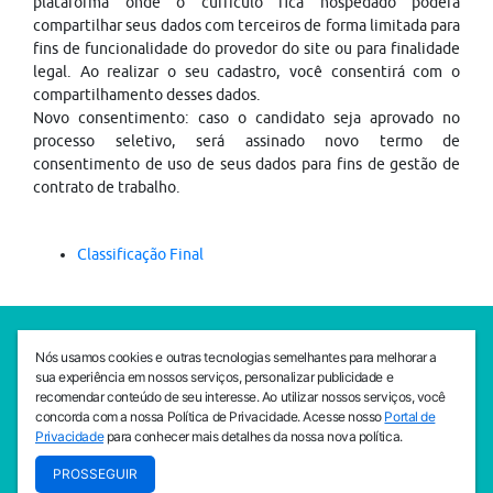
plataforma onde o currículo fica hospedado poderá
compartilhar seus dados com terceiros de forma limitada para
fins de funcionalidade do provedor do site ou para finalidade
legal. Ao realizar o seu cadastro, você consentirá com o
compartilhamento desses dados.
Novo consentimento: caso o candidato seja aprovado no
processo seletivo, será assinado novo termo de
consentimento de uso de seus dados para fins de gestão de
contrato de trabalho.
Classificação Final
SEDE CEJAM
Nós usamos cookies e outras tecnologias semelhantes para melhorar a
Av. da Liberdade, 765, Liberdade, São Paulo, 01503-001
sua experiência em nossos serviços, personalizar publicidade e
(11) 3469 - 1818
recomendar conteúdo de seu interesse. Ao utilizar nossos serviços, você
concorda com a nossa Política de Privacidade. Acesse nosso
Portal de
INSTITUTO CEJAM
Privacidade
para conhecer mais detalhes da nossa nova política.
Av. da Liberdade, 765, Liberdade, São Paulo, 01503-001
PROSSEGUIR
(11) 3469 - 1818