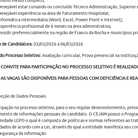
nsino médio completo;
esejável estar cursando ou concluído Técnico Administração, Superior 
esejável experiência na área de Faturamento Hospitalar;
nformática intermediária (Word, Excel, Power Point e Internet);
xperiência profissional de 6 meses na área administrativa;
esidir preferencialmente na região de Franco da Rocha e municípios pr
o de Candidatura:
03/03/2026 à 06/03/2026
do Processo Seletivo:
Avaliação curricular, Prova presencial na institui
 CONVITE PARA PARTICIPAÇÃO NO PROCESSO SELETIVO É REALIZADO 
AS VAGAS SÃO DISPONÍVEIS PARA PESSOAS COM DEFICIÊNCIA E REA
teção de Dados Pessoais
cipação no processo seletivo, para o seu regular desenvolvimento, pres
mento de informações pessoais do candidato. O CEJAM possui o Progr
idade LGPD o qual é composto de políticas e normas referentes ao tr
dados de acordo com a Lei, através do qual a entidade manifesta seu c
egurança da informação.