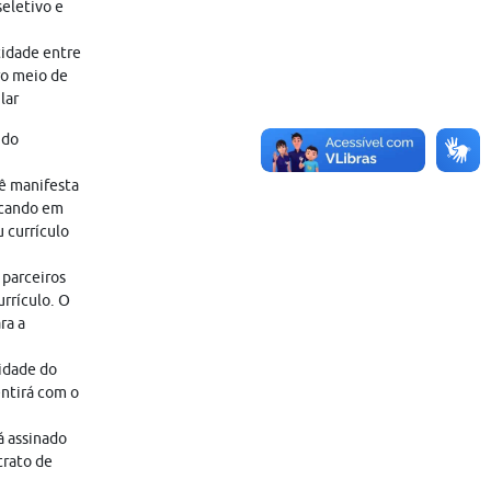
eletivo e
tidade entre
ro meio de
lar
 do
cê manifesta
icando em
 currículo
 parceiros
rrículo. O
ra a
lidade do
entirá com o
á assinado
trato de