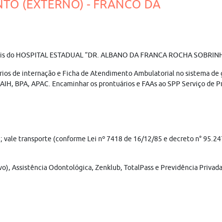
NTO (EXTERNO) - FRANCO DA
fissionais do HOSPITAL ESTADUAL “DR. ALBANO DA FRANCA ROCHA SOBRI
ios de internação e Ficha de Atendimento Ambulatorial no sistema de ge
AIH, BPA, APAC. Encaminhar os prontuários e FAAs ao SPP Serviço de Pr
he; vale transporte (conforme Lei nº 7418 de 16/12/85 e decreto n° 95.24
vo), Assistência Odontológica, Zenklub, TotalPass e Previdência Privada