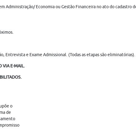
em Administração/ Economia ou Gestão Financeira no ato do cadastro do
óximos.
ção, Entrevista e Exame Admissional. (Todas as etapas são eliminatórias).
VIA E-MAIL.
BILITADOS.
supõe o
ama de
atamento
ompromisso