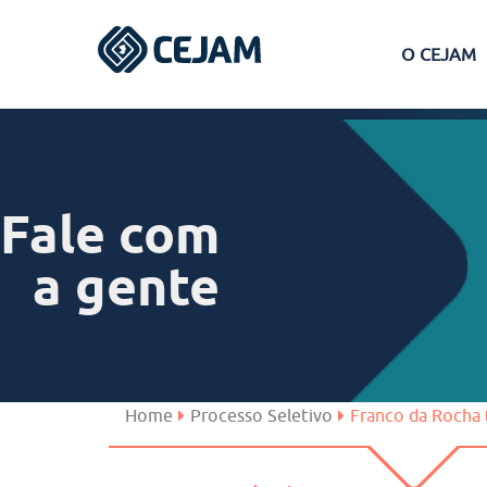
O CEJAM
Assis
Ferraz de Vasconcelos
Fale com
Lins
a gente
Peruíbe
São José dos Campos
Home
Processo Seletivo
Franco da Rocha