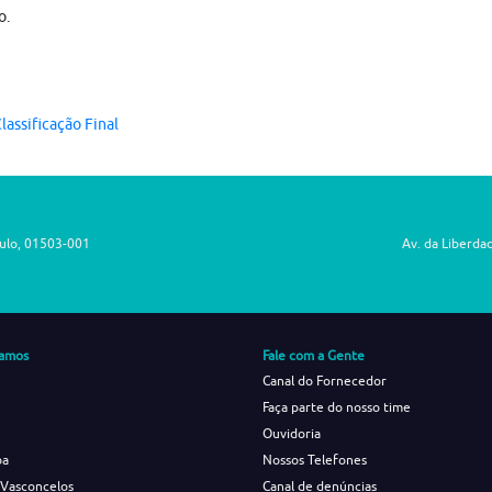
o.
lassificação Final
aulo, 01503-001
Av. da Liberda
amos
Fale com a Gente
Canal do Fornecedor
Faça parte do nosso time
Ouvidoria
ba
Nossos Telefones
 Vasconcelos
Canal de denúncias