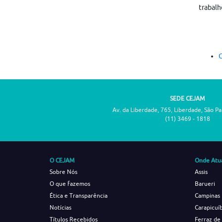
trabalh
C
SEDE CEJAM
Av. da Liberdade, 765, Liberdade, São P
(11) 3469 - 1818
O CEJAM
Onde Atu
Sobre Nós
Assis
O que fazemos
Barueri
Ética e Transparência
Campinas
Notícias
Carapicuí
Títulos Recebidos
Ferraz de