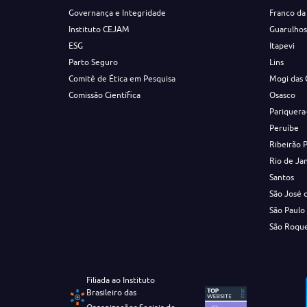
Governança e Integridade
Franco da
Instituto CEJAM
Guarulho
ESG
Itapevi
Parto Seguro
Lins
Comitê de Ética em Pesquisa
Mogi das 
Comissão Científica
Osasco
Pariquera
Peruíbe
Ribeirão 
Rio de Ja
Santos
São José 
São Paulo
São Roqu
Filiada ao Instituto
Brasileiro das