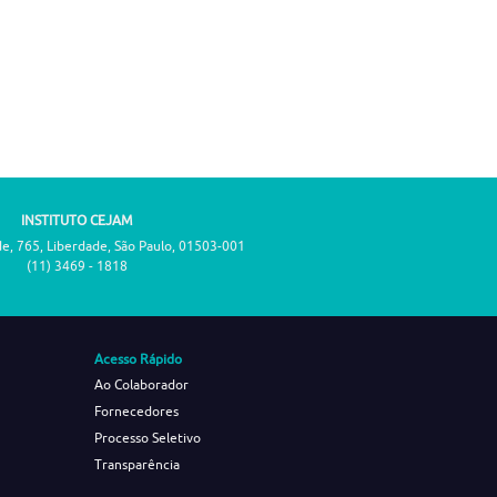
INSTITUTO CEJAM
de, 765, Liberdade, São Paulo, 01503-001
(11) 3469 - 1818
Acesso Rápido
Ao Colaborador
Fornecedores
Processo Seletivo
Transparência