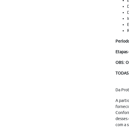
E
D
D
I
E
R
Períod
Etapas 
OBS: O
TODAS 
Da Pro
A parti
forneci
Conform
desses 
com a s