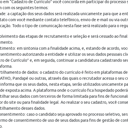
o em “Cadastro de Currículo” você concorda em participar do processo s
 com os seguintes termos:
ade: a captação dos seus dados será realizada unicamente para que a en
ato com você mediante contato telefônico, envio de e-mail ou via out
ação. Todo o tipo de comunicação nesta fase será realizado para o regu
lvimento das etapas de recrutamento e seleção e será cessado ao final
imento.
imento: em sintonia com a finalidade acima, e, estando de acordo, vo
sentimento autorizando a entidade e utilizar os seus dados pessoais cl
ro de Currículo” e, em seguida, continuar a candidatura cadastrando seu
aforma.
ilhamento de dados: o cadastro do currículo é feito em plataformas de
THO, Pandapé ou outras, através das quais o recrutador acessa o seu cu
nforma que os seus dados, nesta etapa, serão utilizados unicamente pa
ade exposta acima. A plataforma onde o currículo fica hospedado poderá
ilhar seus dados com terceiros de forma limitada para fins de funciona
r do site ou para finalidade legal. Ao realizar o seu cadastro, você cons
tilhamento desses dados.
nsentimento: caso o candidato seja aprovado no processo seletivo, ser
rmo de consentimento de uso de seus dados para fins de gestão de con
o.