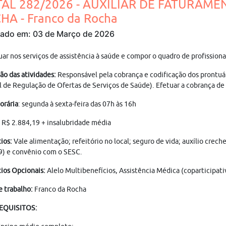
TAL 282/2026 - AUXILIAR DE FATURAME
HA - Franco da Rocha
cado em: 03 de Março de 2026
tuar nos serviços de assistência à saúde e compor o quadro de pro
ão das atividades:
Responsável pela cobrança e codificação dos prontuár
 de Regulação de Ofertas de Serviços de Saúde). Efetuar a cobrança de 
orária
: segunda à sexta-feira das 07h às 16h
R$ 2.884,19 + insalubridade média
ios:
Vale alimentação; refeitório no local; seguro de vida; auxílio crec
9) e convênio com o SESC.
ios Opcionais:
Alelo Multibenefícios, Assistência Médica (coparticipati
e trabalho:
Franco da Rocha
REQUISITOS: