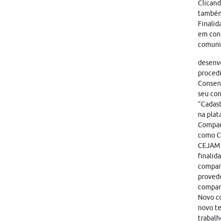
Clicand
também
Finalid
em cont
comunic
desenvo
proced
Consent
seu con
“Cadast
na plat
Compart
como CA
CEJAM i
finalid
compart
provedo
compar
Novo co
novo te
trabalh