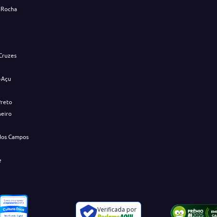
 Rocha
s
Cruzes
-Açu
Preto
neiro
dos Campos
e
Verificada por