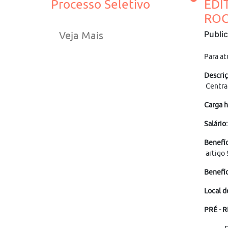
Processo Seletivo
EDI
ROC
Publi
Veja Mais
Para a
Descriç
Central
Carga h
Salário:
Benefíc
artigo 
Benefíc
Local d
PRÉ - 