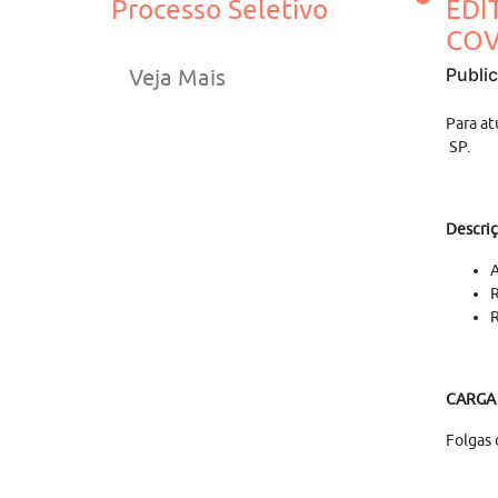
Processo Seletivo
EDI
COV
Publi
Veja Mais
Para at
SP.
Descriç
A
R
R
CARGA
Folgas 