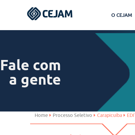
O CEJAM
Assis
Ferraz de Vasconcelos
Fale com
Lins
a gente
Peruíbe
São José dos Campos
Home
Processo Seletivo
Carapicuíba
EDI