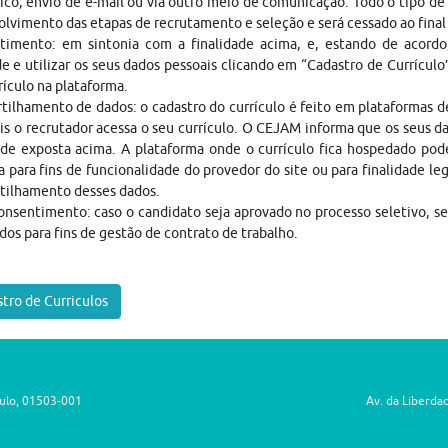
ico, envio de e-mail ou via outro meio de comunicação. Todo o tipo de 
lvimento das etapas de recrutamento e seleção e será cessado ao fina
timento: em sintonia com a finalidade acima, e, estando de acordo
e e utilizar os seus dados pessoais clicando em “Cadastro de Currículo
rículo na plataforma.
ilhamento de dados: o cadastro do currículo é feito em plataformas 
is o recrutador acessa o seu currículo. O CEJAM informa que os seus da
ade exposta acima. A plataforma onde o currículo fica hospedado pod
a para fins de funcionalidade do provedor do site ou para finalidade le
tilhamento desses dados.
nsentimento: caso o candidato seja aprovado no processo seletivo, s
dos para fins de gestão de contrato de trabalho.
tro de Curriculos
aulo, 01503-001
Av. da Liberda