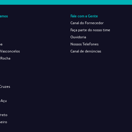
amos
Fale com a Gente
Canal do Fornecedor
Faça parte do nosso time
Ouvidoria
ba
Nossos Telefones
 Vasconcelos
Canal de denúncias
 Rocha
s
Cruzes
-Açu
Preto
neiro