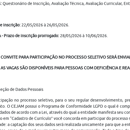
S:
Questionário de Inscrição, Avaliação Técnica, Avaliação Curricular,
e inscrição:
22/05/2026 à 26/05/2026.
- Prazo de inscrição prorrogado:
28/05/2026 à 10/06/2026.
 CONVITE PARA PARTICIPAÇÃO NO PROCESSO SELETIVO SERÁ ENVIAD
AS VAGAS SÃO DISPONÍVEIS PARA PESSOAS COM DEFICIÊNCIA E REA
teção de Dados Pessoais
cipação no processo seletivo, para o seu regular desenvolvimento, p
ato. O CEJAM possui o Programa de Conformidade LGPD o qual é compo
dados de acordo com a Lei, através do qual a entidade manifesta seu c
o em “Cadastro de Currículo” você concorda em participar do processo
ade: a captação dos seus dados será realizada unicamente para que a 