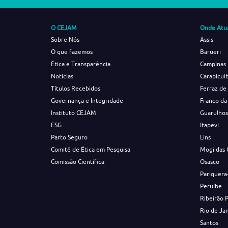
O CEJAM
Onde Atu
Sobre Nós
Assis
O que fazemos
Barueri
Ética e Transparência
Campinas
Notícias
Carapicuí
Títulos Recebidos
Ferraz de
Governança e Integridade
Franco da
Instituto CEJAM
Guarulho
ESG
Itapevi
Parto Seguro
Lins
Comitê de Ética em Pesquisa
Mogi das 
Comissão Científica
Osasco
Pariquera
Peruíbe
Ribeirão 
Rio de Ja
Santos