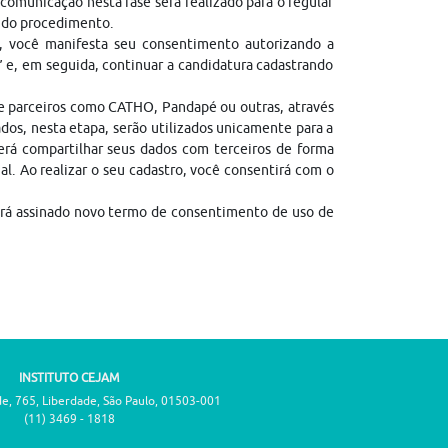
comunicação nesta fase será realizado para o regular
l do procedimento.
, você manifesta seu consentimento autorizando a
” e, em seguida, continuar a candidatura cadastrando
de parceiros como CATHO, Pandapé ou outras, através
dos, nesta etapa, serão utilizados unicamente para a
erá compartilhar seus dados com terceiros de forma
gal. Ao realizar o seu cadastro, você consentirá com o
erá assinado novo termo de consentimento de uso de
INSTITUTO CEJAM
de, 765, Liberdade, São Paulo, 01503-001
(11) 3469 - 1818