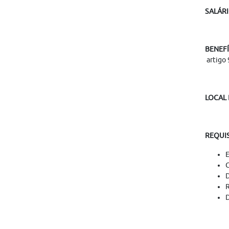
SALÁRI
BENEFÍ
artigo 
LOCAL
REQUIS
E
C
D
R
D