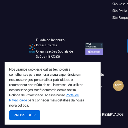
São José 
São Paulo
São Roqu
Filiada ao Instituto
Brasileiro das
Organizações Sociais de
Saúde (IBROSS)
Nós usamos cookies e outras tecnologias
semelhantes para melhorar a sua experiência em
Revista Tecnico-Cientifica CEJAM Selo
nossos serviços, personalizar publicidade e
Diamante de Ciência Aberta
recomendar conteúdo de seu interesse. Ao utilizar
Diretório Migulim Instituto Brasileiro
nossos serviços, você concorda com a nossa
de Informação em Ciência e
Política de Privacidade. Acesse nosso
Portal de
Tecnologia - IBICT
Privacidade
para conhecer mais detalhes da nossa
nova política.
© 2026 TODOS OS DIREITOS RESERVADOS
PROSSEGUIR