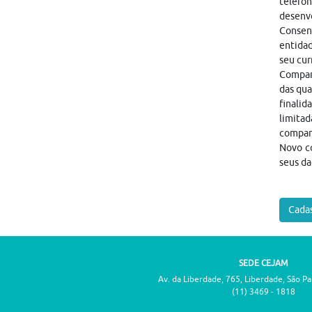
telefôn
desenvo
Consen
entidad
seu cur
Compart
das qua
finalid
limitad
compar
Novo co
seus da
Cadas
SEDE CEJAM
Av. da Liberdade, 765, Liberdade, São P
(11) 3469 - 1818