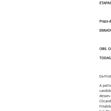
ETAPA
Prazo d
ERRATA 
OBS: O
TODAS 
Da Pro
A parti
candid
desses 
Clicand
Finalid