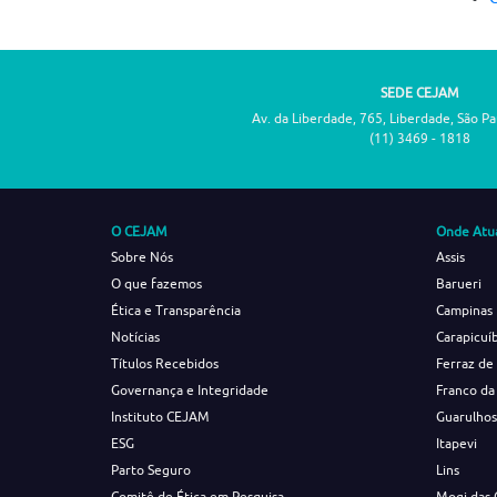
SEDE CEJAM
Av. da Liberdade, 765, Liberdade, São P
(11) 3469 - 1818
O CEJAM
Onde Atu
Sobre Nós
Assis
O que fazemos
Barueri
Ética e Transparência
Campinas
Notícias
Carapicuí
Títulos Recebidos
Ferraz de
Governança e Integridade
Franco da
Instituto CEJAM
Guarulho
ESG
Itapevi
Parto Seguro
Lins
Comitê de Ética em Pesquisa
Mogi das 