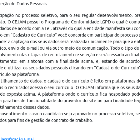
teção de Dados Pessoais
cipação no processo seletivo, para o seu regular desenvolvimento, p
ato. O CEJAM possui o Programa de Conformidade LGPD o qual é compo
dados de acordo com a Lei, através do qual a entidade manifesta seu c
o em “Cadastro de Currículo” você concorda em participar do processo
ade: a captação dos seus dados será realizada unicamente para que a 
ico, envio de e-mail ou via outro meio de comunicação. Todo o tipo de 
lvimento das etapas de recrutamento e seleção e será cessado ao fina
timento: em sintonia com a finalidade acima, e, estando de acordo
e e utilizar os seus dados pessoais clicando em “Cadastro de Currículo
rículo na plataforma.
ilhamento de dados: o cadastro do currículo é feito em plataformas 
is o recrutador acessa o seu currículo. O CEJAM informa que os seus da
ade exposta acima. A plataforma onde o currículo fica hospedado pod
a para fins de funcionalidade do provedor do site ou para finalidade le
tilhamento desses dados.
nsentimento: caso o candidato seja aprovado no processo seletivo, s
dos para fins de gestão de contrato de trabalho.
lassificação Final