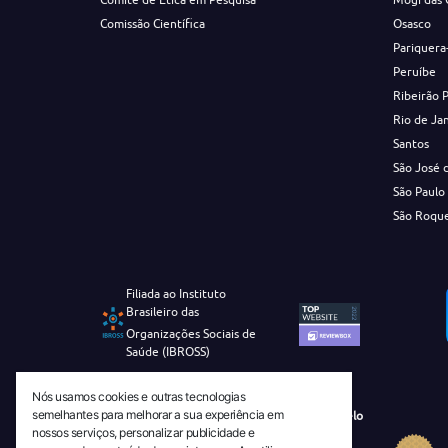
Comissão Científica
Osasco
Pariquera
Peruíbe
Ribeirão 
Rio de Ja
Santos
São José 
São Paulo
São Roqu
Filiada ao Instituto
Brasileiro das
Organizações Sociais de
Saúde (IBROSS)
Nós usamos cookies e outras tecnologias
semelhantes para melhorar a sua experiência em
Revista Tecnico-Cientifica CEJAM Selo
nossos serviços, personalizar publicidade e
Diamante de Ciência Aberta