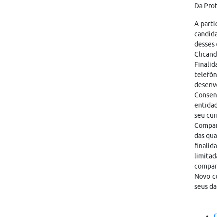
Da Pro
A parti
candid
desses 
Clicand
Finalid
telefôn
desenvo
Consen
entidad
seu cur
Compart
das qua
finalid
limitad
compar
Novo co
seus da
C