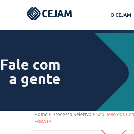
O CEJAM
Assis
Ferraz de Vasconcelos
Fale com
Lins
a gente
Peruíbe
São José dos Campos
Home
Processo Seletivo
São José dos Ca
ERRATA