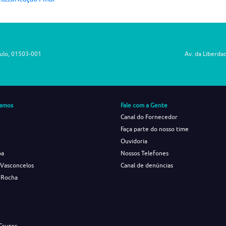
aulo, 01503-001
Av. da Liberda
amos
Fale com a Gente
Canal do Fornecedor
Faça parte do nosso time
Ouvidoria
ba
Nossos Telefones
 Vasconcelos
Canal de denúncias
 Rocha
s
Cruzes