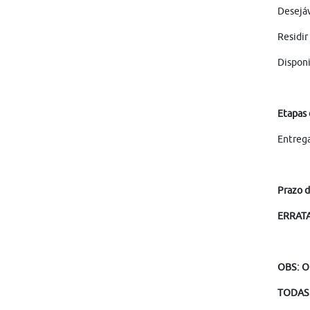
Desejáv
Residir
Disponi
Etapas 
Entrega
Prazo d
ERRATA 
OBS: O
TODAS 