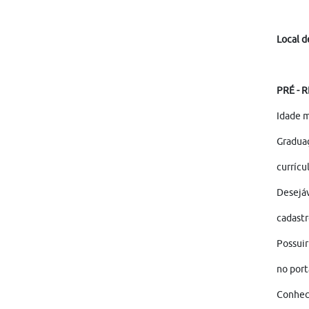
Local d
PRÉ - 
Idade m
Graduaç
currícu
Desejáv
cadastr
Possuir
no por
Conheci