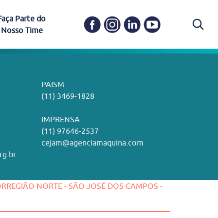
Faça Parte do
Nosso Time
Carapicuíba
Ética e Transparência
PAISM
in memoriam) em
Itapevi
(11) 3469-1828
o, visão e valores?
ações
Governança e Integridade
ustentabilidade
ime.
Pariquera-Açu
ilidade social e
IMPRENSA
as pelo CEJAM e
ura Humanizada
Comitê de Ética em Pesquisa
(11) 97646‑2537
Santos
cejam@agenciamaquina.com
rg.br
Gestão de Qualidade
CRORREGIÃO NORTE - SÃO JOSÉ DOS CAMPOS -