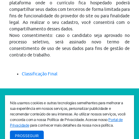
plataforma onde o currículo fica hospedado poderá
compartilhar seus dados com terceiros de forma limitada para
fins de funcionalidade do provedor do site ou para finalidade
legal. Ao realizar o seu cadastro, você consentirá com o
compartilhamento desses dados.
Novo consentimento: caso o candidato seja aprovado no
processo seletivo, será assinado novo termo de
consentimento de uso de seus dados para fins de gestão de
contrato de trabalho.
Classificação Final
SEDE CEJAM
Nós usamos cookies e outras tecnologias semelhantes para melhorar a
Av. da Liberdade, 765, Liberdade, São Paulo, 01503-001
sua experiência em nossos serviços, personalizar publicidade e
(11) 3469 - 1818
recomendar conteúdo de seu interesse. Ao utilizar nossos serviços, você
concorda com a nossa Política de Privacidade. Acesse nosso
Portal de
INSTITUTO CEJAM
Privacidade
para conhecer mais detalhes da nossa nova política.
Av. da Liberdade, 765, Liberdade, São Paulo, 01503-001
PROSSEGUIR
(11) 3469 - 1818