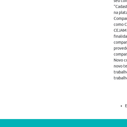
seu con
“Cadast
na plat
Compart
como CA
CEJAM i
finalid
compart
provedo
compar
Novo co
novo te
trabalh
trabalh