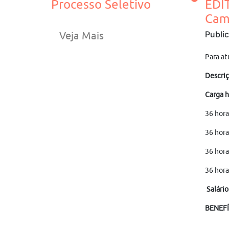
Processo Seletivo
EDI
Cam
Publi
Veja Mais
Para at
Descriç
Carga h
36 hora
36 hora
36 hora
36 hora
Salário
BENEFÍ