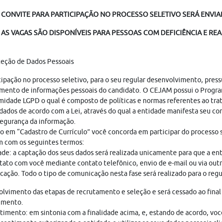
 CONVITE PARA PARTICIPAÇÃO NO PROCESSO SELETIVO SERÁ ENVIAD
AS VAGAS SÃO DISPONÍVEIS PARA PESSOAS COM DEFICIÊNCIA E REA
teção de Dados Pessoais
cipação no processo seletivo, para o seu regular desenvolvimento, pres
mento de informações pessoais do candidato. O CEJAM possui o Progr
idade LGPD o qual é composto de políticas e normas referentes ao tr
dados de acordo com a Lei, através do qual a entidade manifesta seu c
egurança da informação.
o em “Cadastro de Currículo” você concorda em participar do processo s
 com os seguintes termos:
ade: a captação dos seus dados será realizada unicamente para que a en
ato com você mediante contato telefônico, envio de e-mail ou via out
ação. Todo o tipo de comunicação nesta fase será realizado para o regu
lvimento das etapas de recrutamento e seleção e será cessado ao final
imento.
imento: em sintonia com a finalidade acima, e, estando de acordo, vo