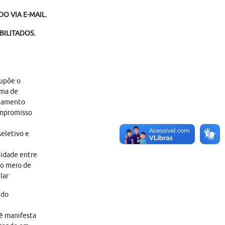
O VIA E-MAIL.
BILITADOS.
supõe o
ama de
atamento
ompromisso
eletivo e
tidade entre
ro meio de
lar
 do
cê manifesta