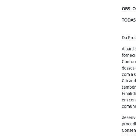
OBS: O
TODAS 
Da Pro
A parti
forneci
Conform
desses 
com a s
Clicand
também
Finalid
em cont
comunic
desenvo
proced
Consent