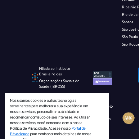
Ribeirão 
Rio de Ja
Santos
São José 
São Paulo
São Roqu
Filiada ao Instituto
Brasileiro das
Organizações Sociais de
Saúde (IBROSS)
Nós usamos cookies e outras tecnologias
semelhantes para melhorar a sua experiência em
Revista Tecnico-Cientifica CEJAM Selo
nossos serviços, personalizar publicidade e
Diamante de Ciência Aberta
recomendar conteúdo de seu interesse. Ao utilizar
Diretório Migulim Instituto Brasileiro
nossos serviços, você concorda com a nossa
de Informação em Ciência e
Política de Privacidade. Acesse nosso
Portal de
Tecnologia - IBICT
Privacidade
para conhecer mais detalhes da nossa