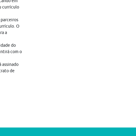
icando em
 currículo
 parceiros
rrículo. O
ra a
lidade do
entirá com o
á assinado
trato de