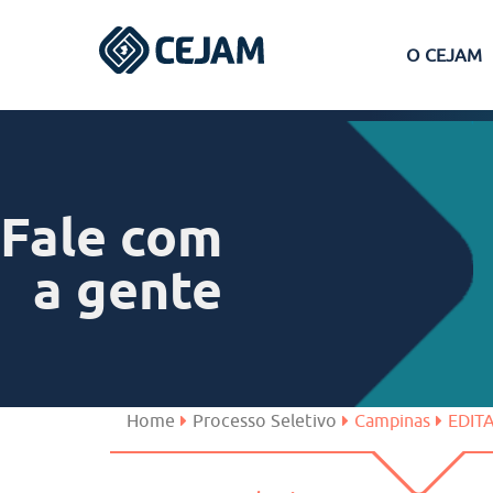
O CEJAM
Assis
Ferraz de Vasconcelos
Fale com
Lins
a gente
Peruíbe
São José dos Campos
Home
Processo Seletivo
Campinas
EDIT