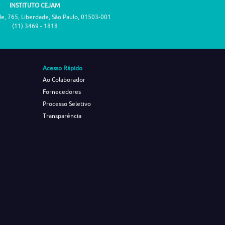
INSTITUTO CEJAM
de, 765, Liberdade, São Paulo, 01503-001
(11) 3469 - 1818
Acesso Rápido
Ao Colaborador
Fornecedores
Processo Seletivo
Transparência