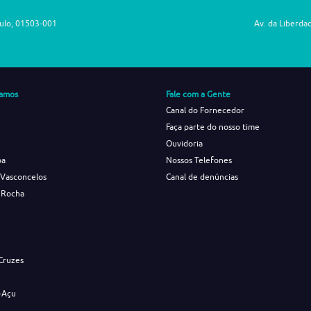
aulo, 01503-001
Av. da Liberda
amos
Fale com a Gente
Canal do Fornecedor
Faça parte do nosso time
Ouvidoria
ba
Nossos Telefones
 Vasconcelos
Canal de denúncias
 Rocha
s
Cruzes
-Açu