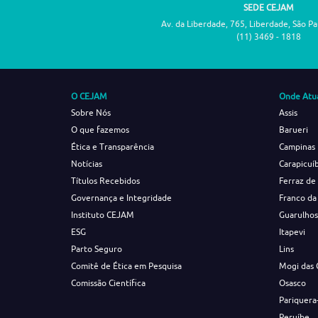
SEDE CEJAM
Av. da Liberdade, 765, Liberdade, São P
(11) 3469 - 1818
O CEJAM
Onde Atu
Sobre Nós
Assis
O que fazemos
Barueri
Ética e Transparência
Campinas
Notícias
Carapicuí
Títulos Recebidos
Ferraz de
Governança e Integridade
Franco da
Instituto CEJAM
Guarulho
ESG
Itapevi
Parto Seguro
Lins
Comitê de Ética em Pesquisa
Mogi das 
Comissão Científica
Osasco
Pariquera
Peruíbe