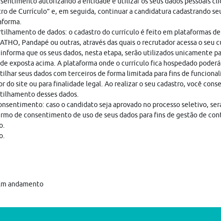
sentimento autorizando a entidade e utilizar os seus dados pessoais cl
ro de Currículo” e, em seguida, continuar a candidatura cadastrando seu
aforma.
ilhamento de dados: o cadastro do currículo é feito em plataformas de
THO, Pandapé ou outras, através das quais o recrutador acessa o seu cu
nforma que os seus dados, nesta etapa, serão utilizados unicamente pa
ade exposta acima. A plataforma onde o currículo fica hospedado poderá
ilhar seus dados com terceiros de forma limitada para fins de funciona
r do site ou para finalidade legal. Ao realizar o seu cadastro, você cons
tilhamento desses dados.
nsentimento: caso o candidato seja aprovado no processo seletivo, ser
rmo de consentimento de uso de seus dados para fins de gestão de con
o.
o.
Em andamento