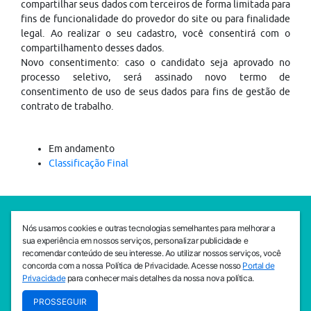
compartilhar seus dados com terceiros de forma limitada para
fins de funcionalidade do provedor do site ou para finalidade
legal. Ao realizar o seu cadastro, você consentirá com o
compartilhamento desses dados.
Novo consentimento: caso o candidato seja aprovado no
processo seletivo, será assinado novo termo de
consentimento de uso de seus dados para fins de gestão de
contrato de trabalho.
Em andamento
Classificação Final
SEDE CEJAM
Nós usamos cookies e outras tecnologias semelhantes para melhorar a
Av. da Liberdade, 765, Liberdade, São Paulo, 01503-001
sua experiência em nossos serviços, personalizar publicidade e
(11) 3469 - 1818
recomendar conteúdo de seu interesse. Ao utilizar nossos serviços, você
concorda com a nossa Política de Privacidade. Acesse nosso
Portal de
INSTITUTO CEJAM
Privacidade
para conhecer mais detalhes da nossa nova política.
Av. da Liberdade, 765, Liberdade, São Paulo, 01503-001
PROSSEGUIR
(11) 3469 - 1818