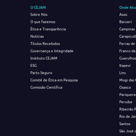
O CEJAM
Onde Atu
Sobre Nós
Assis
O que fazemos
Barueri
Ética e Transparência
Campinas
Notícias
Carapicuí
Títulos Recebidos
Ferraz de
Governança e Integridade
Franco da
Instituto CEJAM
Guarulho
ESG
Itapevi
Parto Seguro
Lins
Comitê de Ética em Pesquisa
Mogi das 
Comissão Científica
Osasco
Pariquera
Peruíbe
Ribeirão 
Rio de Ja
Santos
São José 