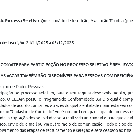
do Processo Seletivo:
Questionário de Inscrição; Avaliação Técnica (pro
 de Inscrição:
24/11/2025 à 05/12/2025
 CONVITE PARA PARTICIPAÇÃO NO PROCESSO SELETIVO É REALIZADO
AS VAGAS TAMBÉM SÃO DISPONÍVEIS PARA PESSOAS COM DEFICIÊNC
teção de Dados Pessoais
cipação no processo seletivo, para o seu regular desenvolvimento, p
ato. O CEJAM possui o Programa de Conformidade LGPD o qual é compo
dados de acordo com a Lei, através do qual a entidade manifesta seu c
o em “Cadastro de Currículo” você concorda em participar do processo
ade: a captação dos seus dados será realizada unicamente para que a 
ico, envio de e-mail ou via outro meio de comunicação. Todo o tipo de 
lvimento das etapas de recrutamento e seleção e será cessado ao fina