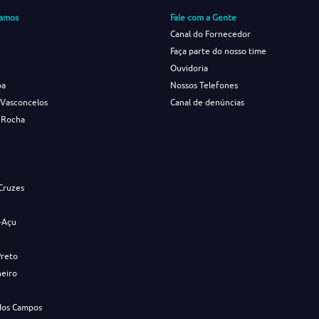
amos
Fale com a Gente
Canal do Fornecedor
Faça parte do nosso time
Ouvidoria
ba
Nossos Telefones
 Vasconcelos
Canal de denúncias
 Rocha
s
Cruzes
-Açu
Preto
neiro
dos Campos