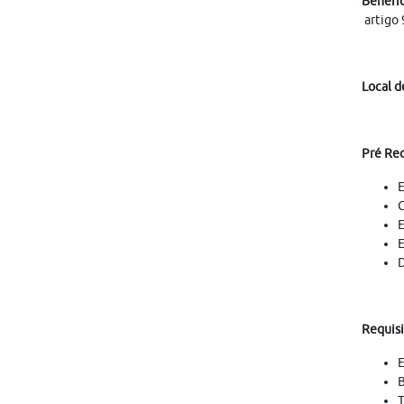
Benefíc
artigo 
Local d
Pré Req
E
C
E
E
D
Requisi
E
B
T