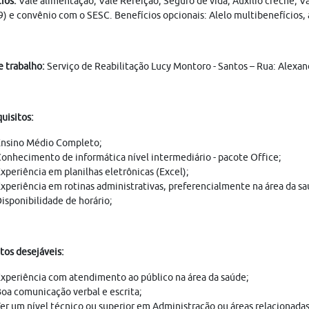
ios:
Vale alimentação; Vale Refeição; Seguro de vida; Auxílio creche; V
9) e convênio com o SESC. Benefícios opcionais: Alelo multibenefícios, 
e trabalho:
Serviço de Reabilitação Lucy Montoro - Santos – Rua: Alexan
uisitos:
nsino Médio Completo;
onhecimento de informática nível intermediário - pacote Office;
xperiência em planilhas eletrônicas (Excel);
xperiência em rotinas administrativas, preferencialmente na área da sa
isponibilidade de horário;
tos desejáveis:
xperiência com atendimento ao público na área da saúde;
oa comunicação verbal e escrita;
er um nível técnico ou superior em Administração ou áreas relacionadas