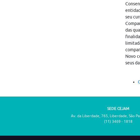
Consen
entidad
seu cur
Compart
das qua
finalid
limitad
compar
Novo co
seus da
C
SEDE CEJAM
Av. da Liberdade, 765, Liberdade, São P
(11) 3469 - 1818