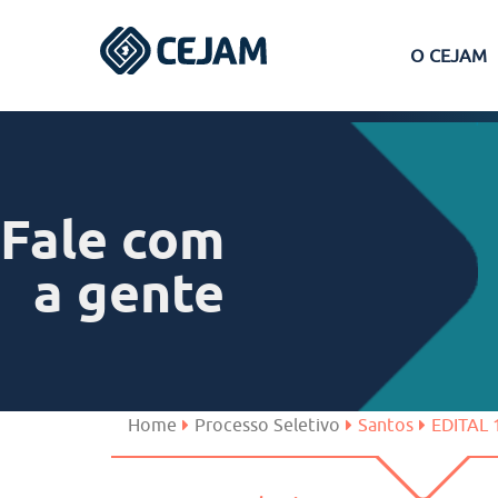
O CEJAM
Assis
Ferraz de Vasconcelos
Fale com
Lins
a gente
Peruíbe
São José dos Campos
Home
Processo Seletivo
Santos
EDITAL 