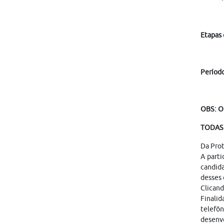
Etapas 
Período
OBS: O
TODAS 
Da Pro
A parti
candid
desses 
Clicand
Finalid
telefôn
desenvo