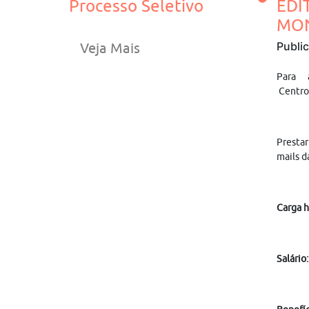
Processo Seletivo
EDI
MON
Publi
Veja Mais
Para 
Centro 
Prestar
mails d
Carga h
Salário: