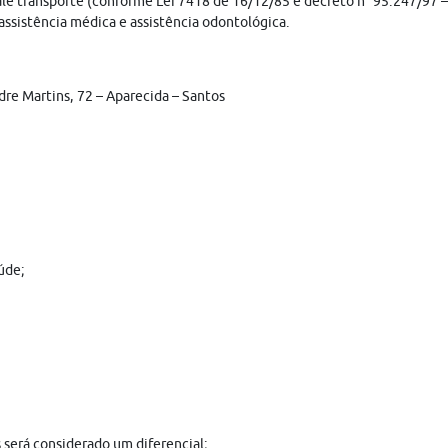
ale transporte (conforme Lei 7418 de 16/12/85 e decreto n° 95.247/97 –
assistência médica e assistência odontológica.
dre Martins, 72 – Aparecida – Santos
úde;
 será considerado um diferencial;