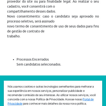
provedor do site ou para finalidade legal. Ao realizar o seu
cadastro, você consentirá com o
compartilhamento desses dados.
Novo consentimento: caso o candidato seja aprovado no
processo seletivo, será assinado
novo termo de consentimento de uso de seus dados para fins
de gestão de contrato de
trabalho.
Processos Encerrados
Sem candidatos selecionados.
SEDE CEJAM
Nós usamos cookies e outras tecnologias semelhantes para melhorar a
Av. da Liberdade, 765, Liberdade, São Paulo, 01503-001
sua experiência em nossos serviços, personalizar publicidade e
(11) 3469 - 1818
recomendar conteúdo de seu interesse. Ao utilizar nossos serviços, você
concorda com a nossa Política de Privacidade. Acesse nosso
Portal de
INSTITUTO CEJAM
Privacidade
para conhecer mais detalhes da nossa nova política.