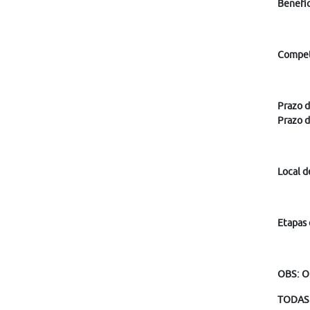
Benefíc
Compet
Prazo d
Prazo d
Local d
Etapas 
OBS: O
TODAS 