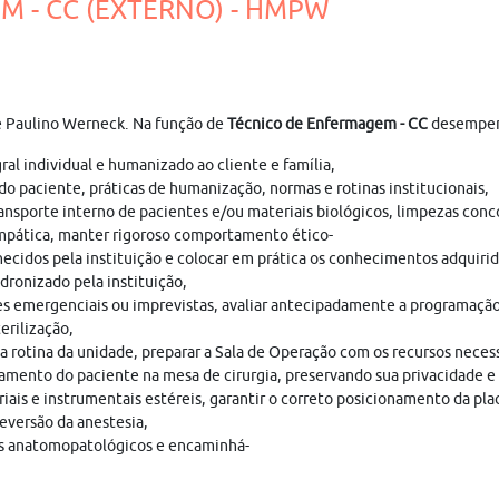
M - CC (EXTERNO) - HMPW
de Paulino Werneck. Na função de
Técnico de Enfermagem - CC
desempenh
l individual e humanizado ao cliente e família,
do paciente, práticas de humanização, normas e rotinas institucionais,
ansporte interno de pacientes e/ou materiais biológicos, limpezas conc
mpática, manter rigoroso comportamento ético-
necidos pela instituição e colocar em prática os conhecimentos adquirid
dronizado pela instituição,
s emergenciais ou imprevistas, avaliar antecipadamente a programação c
erilização,
 rotina da unidade, preparar a Sala de Operação com os recursos necess
cionamento do paciente na mesa de cirurgia, preservando sua privacidade 
riais e instrumentais estéreis, garantir o correto posicionamento da pla
reversão da anestesia,
mes anatomopatológicos e encaminhá-