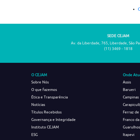
C
SEDE CEJAM
Av. da Liberdade, 765, Liberdade, São P
(11) 3469 - 1818
O CEJAM
Onde Atu
Sobre Nós
Assis
O que fazemos
Barueri
Ética e Transparência
Campinas
Notícias
Carapicuí
Títulos Recebidos
Ferraz de
Governança e Integridade
Franco da
Instituto CEJAM
Guarulho
ESG
Itapevi