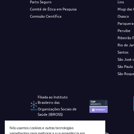
Parto Seguro
Lins
Comitê de Ética em Pesquisa
Mogi das 
Comissão Científica
Osasco
Pariquera
Peruíbe
Ribeirão 
Rio de Ja
Santos
São José 
São Paulo
São Roqu
Filiada ao Instituto
Brasileiro das
Organizações Sociais de
Saúde (IBROSS)
Nós usamos cookies e outras tecnologias
semelhantes para melhorar a sua experiência em
Revista Tecnico-Cientifica CEJAM Selo