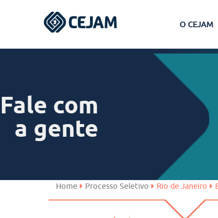
O CEJAM
Assis
Ferraz de Vasconcelos
Fale com
Lins
a gente
Peruíbe
São José dos Campos
Home
Processo Seletivo
Rio de Janeiro