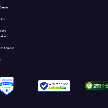
Cruzes
-Açu
Preto
neiro
dos Campos
e
Verificada por