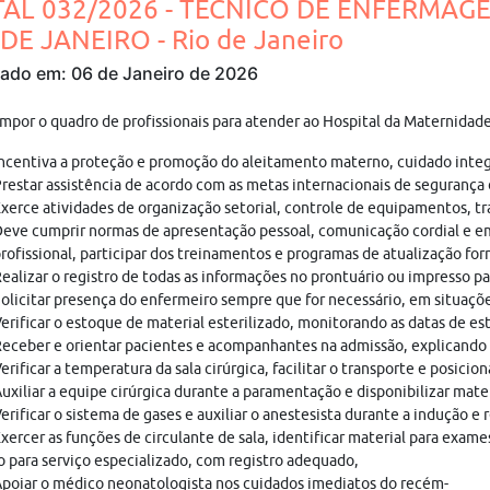
TAL 032/2026 - TÉCNICO DE ENFERMAGE
DE JANEIRO - Rio de Janeiro
cado em: 06 de Janeiro de 2026
mpor o quadro de profissionais para atender ao Hospital da Maternida
ncentiva a proteção e promoção do aleitamento materno, cuidado integra
restar assistência de acordo com as metas internacionais de segurança 
xerce atividades de organização setorial, controle de equipamentos, tr
eve cumprir normas de apresentação pessoal, comunicação cordial e e
rofissional, participar dos treinamentos e programas de atualização for
ealizar o registro de todas as informações no prontuário ou impresso pa
olicitar presença do enfermeiro sempre que for necessário, em situaçõe
erificar o estoque de material esterilizado, monitorando as datas de est
eceber e orientar pacientes e acompanhantes na admissão, explicando a
erificar a temperatura da sala cirúrgica, facilitar o transporte e posi
uxiliar a equipe cirúrgica durante a paramentação e disponibilizar mate
erificar o sistema de gases e auxiliar o anestesista durante a indução e 
xercer as funções de circulante de sala, identificar material para exa
o para serviço especializado, com registro adequado,
poiar o médico neonatologista nos cuidados imediatos do recém-