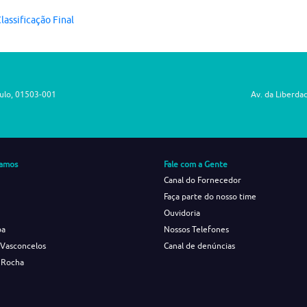
lassificação Final
aulo, 01503-001
Av. da Liberda
amos
Fale com a Gente
Canal do Fornecedor
Faça parte do nosso time
Ouvidoria
ba
Nossos Telefones
 Vasconcelos
Canal de denúncias
 Rocha
s