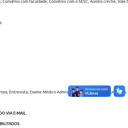
al; Convênio com faculdade; Convênio com o SESC; Auxílio creche; Vale 
a.
Prova; Entrevista; Exame Médico Admissional e Entrega de Documentos. (T
O VIA E-MAIL.
BILITADOS.