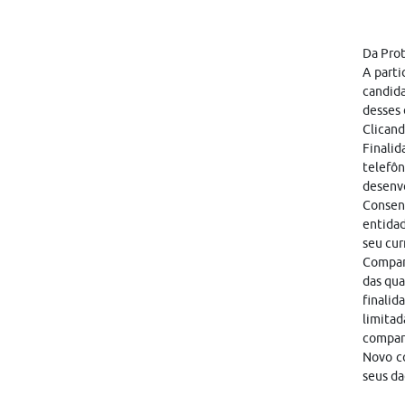
Da Pro
A parti
candid
desses 
Clicand
Finalid
telefôn
desenvo
Consen
entidad
seu cur
Compart
das qua
finalid
limitad
compar
Novo co
seus da