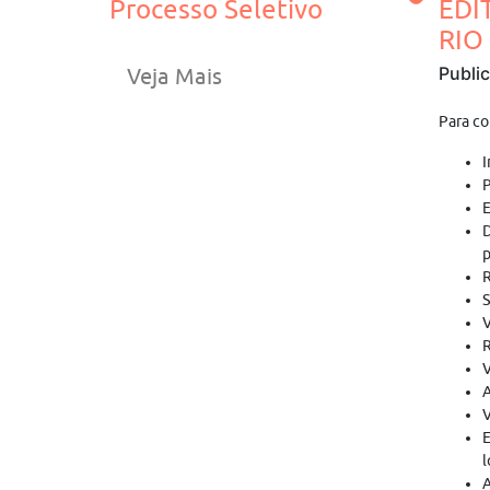
Processo Seletivo
EDI
RIO 
Publi
Veja Mais
Para co
I
P
E
D
p
R
S
V
R
V
A
V
E
l
A