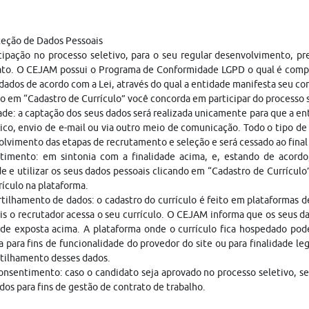
teção de Dados Pessoais
cipação no processo seletivo, para o seu regular desenvolvimento, p
ato. O CEJAM possui o Programa de Conformidade LGPD o qual é compo
dados de acordo com a Lei, através do qual a entidade manifesta seu c
o em “Cadastro de Currículo” você concorda em participar do processo
ade: a captação dos seus dados será realizada unicamente para que a 
ico, envio de e-mail ou via outro meio de comunicação. Todo o tipo de 
lvimento das etapas de recrutamento e seleção e será cessado ao fina
timento: em sintonia com a finalidade acima, e, estando de acordo
e e utilizar os seus dados pessoais clicando em “Cadastro de Currículo
rículo na plataforma.
ilhamento de dados: o cadastro do currículo é feito em plataformas 
is o recrutador acessa o seu currículo. O CEJAM informa que os seus da
ade exposta acima. A plataforma onde o currículo fica hospedado pod
a para fins de funcionalidade do provedor do site ou para finalidade le
tilhamento desses dados.
nsentimento: caso o candidato seja aprovado no processo seletivo, s
dos para fins de gestão de contrato de trabalho.