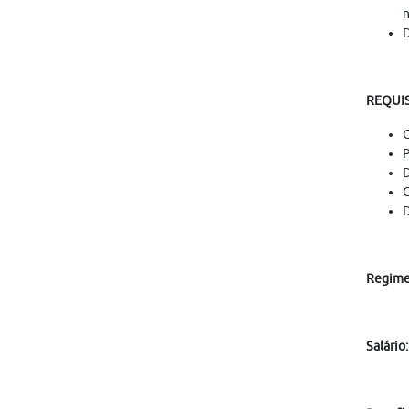
n
D
REQUIS
C
P
D
C
D
Regime 
Salário