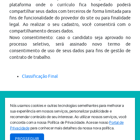
plataforma onde o currículo fica hospedado poderá
compartilhar seus dados com terceiros de forma limitada para
fins de funcionalidade do provedor do site ou para finalidade
legal. Ao realizar o seu cadastro, você consentirá com o
compartilhamento desses dados.
Novo consentimento: caso o candidato seja aprovado no
processo seletivo, será assinado novo termo de
consentimento de uso de seus dados para fins de gestão de
contrato de trabalho.
Classificação Final
SEDE CEJAM
Nós usamos cookies e outras tecnologias semelhantes para melhorar a
Av. da Liberdade, 765, Liberdade, São Paulo, 01503-001
sua experiência em nossos serviços, personalizar publicidade e
(11) 3469 - 1818
recomendar conteúdo de seu interesse. Ao utilizar nossos serviços, você
concorda com a nossa Política de Privacidade. Acesse nosso
Portal de
INSTITUTO CEJAM
Privacidade
para conhecer mais detalhes da nossa nova política.
Av. da Liberdade, 765, Liberdade, São Paulo, 01503-001
PROSSEGUIR
(11) 3469 - 1818