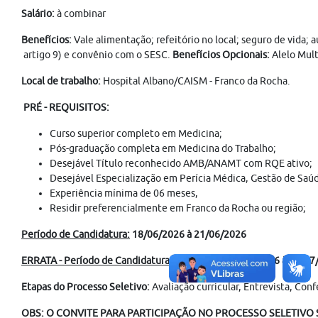
Salário:
à combinar
Benefícios:
Vale alimentação; refeitório no local; seguro de vida; 
artigo 9) e convênio com o SESC.
Benefícios Opcionais:
Alelo Mult
Local de trabalho:
Hospital Albano/CAISM - Franco da Rocha.
PRÉ - REQUISITOS:
Curso superior completo em Medicina;
Pós-graduação completa em Medicina do Trabalho;
Desejável Título reconhecido AMB/ANAMT com RQE ativo;
Desejável Especialização em Perícia Médica, Gestão de Saú
Experiência mínima de 06 meses,
Residir preferencialmente em Franco da Rocha ou região;
Período de Candidatura:
18/06/2026 à 21/06/2026
ERRATA - Período de Candidatura Prorrogado:
25/06/2026 à 31/07
Etapas do Processo Seletivo:
Avaliação curricular, Entrevista, C
OBS: O CONVITE PARA PARTICIPAÇÃO NO PROCESSO SELETIVO S