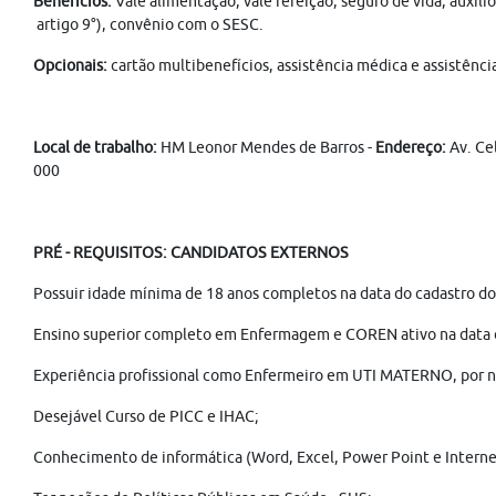
Benefícios:
Vale alimentação, vale refeição, seguro de vida, auxíl
artigo 9°), convênio com o SESC.
Opcionais:
cartão multibenefícios, assistência médica e assistênci
Local de trabalho:
HM Leonor Mendes de Barros -
Endereço:
Av. Ce
000
PRÉ - REQUISITOS: CANDIDATOS EXTERNOS
Possuir idade mínima de 18 anos completos na data do cadastro do 
Ensino superior completo em Enfermagem e COREN ativo na data d
Experiência profissional como Enfermeiro em UTI MATERNO, por 
Desejável Curso de PICC e IHAC;
Conhecimento de informática (Word, Excel, Power Point e Interne