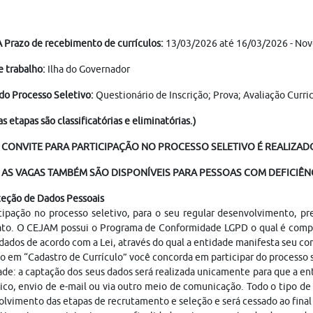
Prazo de recebimento de currículos:
13/03/2026 até 16/03/2026 - Nov
e trabalho:
Ilha do Governador
do Processo Seletivo:
Questionário de Inscrição; Prova; Avaliação Curr
as etapas são classificatórias e eliminatórias.)
 CONVITE PARA PARTICIPAÇÃO NO PROCESSO SELETIVO É REALIZADO
AS VAGAS TAMBÉM SÃO DISPONÍVEIS PARA PESSOAS COM DEFICIÊNC
teção de Dados Pessoais
cipação no processo seletivo, para o seu regular desenvolvimento, p
ato. O CEJAM possui o Programa de Conformidade LGPD o qual é compo
dados de acordo com a Lei, através do qual a entidade manifesta seu c
o em “Cadastro de Currículo” você concorda em participar do processo
ade: a captação dos seus dados será realizada unicamente para que a 
ico, envio de e-mail ou via outro meio de comunicação. Todo o tipo de 
lvimento das etapas de recrutamento e seleção e será cessado ao fina