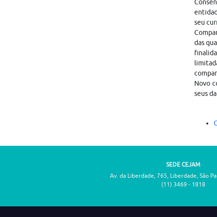
Consen
entidad
seu cur
Compart
das qua
finalid
limitad
compar
Novo co
seus da
C
SEDE CEJAM
Av. da Liberdade, 765, Liberdade, São P
(11) 3469 - 1818