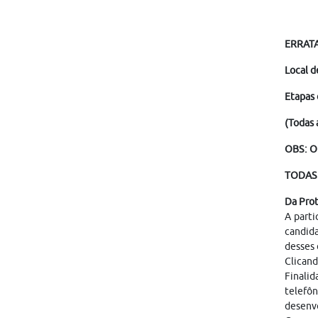
ERRATA 
Local d
Etapas 
(Todas 
OBS: O
TODAS 
Da Pro
A parti
candid
desses 
Clicand
Finalid
telefôn
desenvo