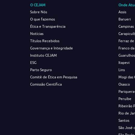
O CEJAM
Onde Atu
Sobre Nós
Assis
O que fazemos
Barueri
Ética e Transparência
Campinas
Notícias
Carapicuí
Títulos Recebidos
Ferraz de
Governança e Integridade
Franco da
Instituto CEJAM
Guarulho
ESG
Itapevi
Parto Seguro
Lins
Comitê de Ética em Pesquisa
Mogi das 
Comissão Científica
Osasco
Pariquera
Peruíbe
Ribeirão 
Rio de Ja
Santos
São José 
São Paulo