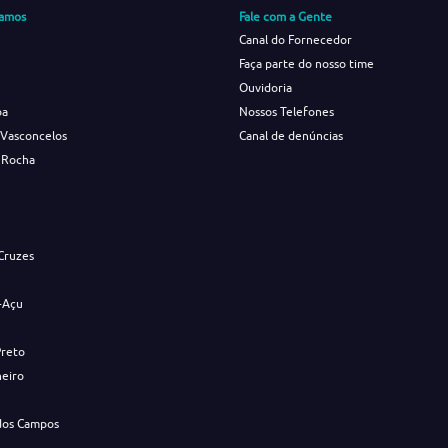
amos
Fale com a Gente
Canal do Fornecedor
Faça parte do nosso time
Ouvidoria
ba
Nossos Telefones
 Vasconcelos
Canal de denúncias
 Rocha
s
Cruzes
-Açu
Preto
neiro
dos Campos