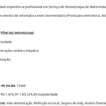
ável experiência profissional em Serviço de Hemoterapia de Maternida
cimento de informática nível intermediário (Prontuário eletrônico, Wor
TÊNCIAS INDIVIDUAIS
tividade;
icação cordial e empatia;
ização;
de escala:
12x60
R$ 1.876,97 + R$ 324,00 Insalubridade
ios:
Vale alimentação; Refeição no local; Seguro de vida; Auxílio funer