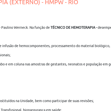
IA (EXTERNO) - HMPW - RIO
de Paulino Werneck. Na função de
TÉCNICO DE HEMOTERAPIA
-
desempe
 de infusão de hemocomponentes, processamento do material biológico,
ionais;
bo e em coluna nas amostras de gestantes, neonatos e população em ge
stituídos na Unidade, bem como participar de suas revisões;
Transfusional, biossegurança em saúde;