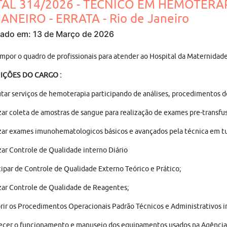
TAL 314/2026 - TÉCNICO EM HEMOTERAP
ANEIRO - ERRATA - Rio de Janeiro
cado em: 13 de Março de 2026
mpor o quadro de profissionais para atender ao Hospital da Maternida
IÇÕES DO CARGO :
tar serviços de hemoterapia participando de análises, procedimentos
zar coleta de amostras de sangue para realização de exames pre-transfus
zar exames imunohematologicos básicos e avançados pela técnica em tu
zar Controle de Qualidade interno Diário
cipar de Controle de Qualidade Externo Teórico e Prático;
zar Controle de Qualidade de Reagentes;
ir os Procedimentos Operacionais Padrão Técnicos e Administrativos in
cer o funcionamento e manuseio dos equipamentos usados na Agência 