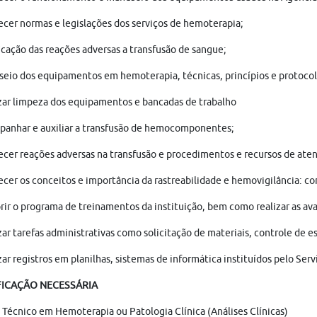
cer normas e legislações dos serviços de hemoterapia;
icação das reações adversas a transfusão de sangue;
seio dos equipamentos em hemoterapia, técnicas, princípios e proto
zar limpeza dos equipamentos e bancadas de trabalho
anhar e auxiliar a transfusão de hemocomponentes;
cer reações adversas na transfusão e procedimentos e recursos de aten
cer os conceitos e importância da rastreabilidade e hemovigilância: co
ir o programa de treinamentos da instituição, bem como realizar as 
zar tarefas administrativas como solicitação de materiais, controle d
zar registros em planilhas, sistemas de informática instituídos pelo S
FICAÇÃO NECESSÁRIA
 Técnico em Hemoterapia ou Patologia Clínica (Análises Clínicas)