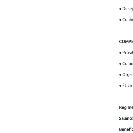
● Desej
● Conhe
COMPE
● Pró-a
● Comun
● Organ
● Ética.
Regime 
Salário:
Benefíc