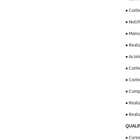
● Conhe
● Notif
● Manu
● Reali
● Acomp
● Conhe
● Conhe
● Cumpr
● Reali
● Reali
QUALI
● Curso