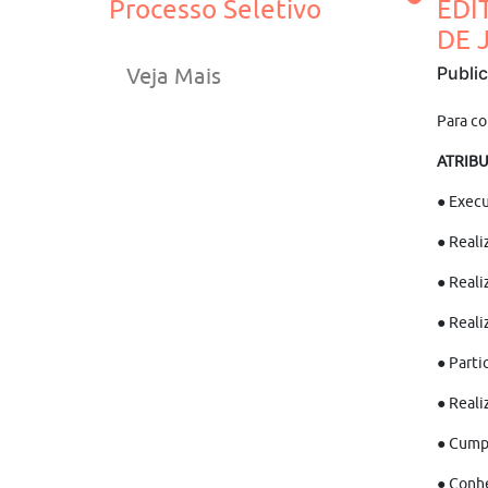
Processo Seletivo
EDI
DE J
Publi
Veja Mais
Para co
ATRIBU
● Execu
● Reali
● Reali
● Reali
● Parti
● Reali
● Cumpr
● Conhe