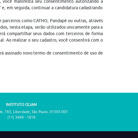
, você manifesta seu consentimento autorizando a
” e, em seguida, continuar a candidatura cadastrando
de parceiros como CATHO, Pandapé ou outras, através
dos, nesta etapa, serão utilizados unicamente para a
erá compartilhar seus dados com terceiros de forma
gal. Ao realizar o seu cadastro, você consentirá com o
erá assinado novo termo de consentimento de uso de
INSTITUTO CEJAM
de, 765, Liberdade, São Paulo, 01503-001
(11) 3469 - 1818