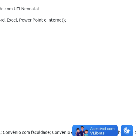
de com UTI Neonatal.
d, Excel, Power Point e Internet);
al; Convênio com faculdade; Convênio com o SESC; Auxílio creche; Vale