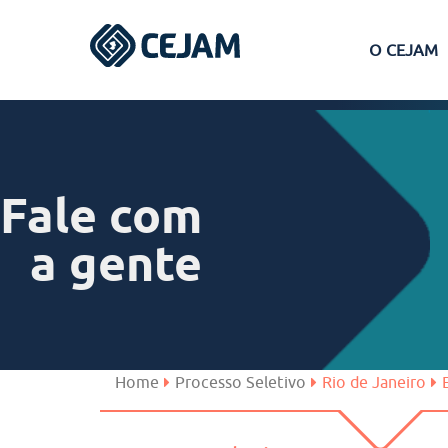
O CEJAM
Assis
Ferraz de Vasconcelos
Fale com
Lins
a gente
Peruíbe
São José dos Campos
Home
Processo Seletivo
Rio de Janeiro