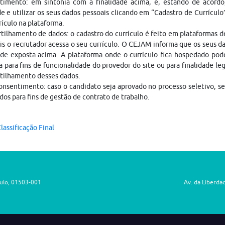
timento: em sintonia com a finalidade acima, e, estando de acordo
e e utilizar os seus dados pessoais clicando em “Cadastro de Currículo
rículo na plataforma.
ilhamento de dados: o cadastro do currículo é feito em plataformas 
is o recrutador acessa o seu currículo. O CEJAM informa que os seus da
ade exposta acima. A plataforma onde o currículo fica hospedado pod
a para fins de funcionalidade do provedor do site ou para finalidade le
tilhamento desses dados.
nsentimento: caso o candidato seja aprovado no processo seletivo, s
dos para fins de gestão de contrato de trabalho.
lassificação Final
aulo, 01503-001
Av. da Liberda