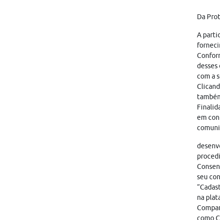
Da Pro
A parti
forneci
Conform
desses 
com a s
Clicand
também
Finalid
em cont
comunic
desenvo
proced
Consent
seu con
“Cadast
na plat
Compart
como CA