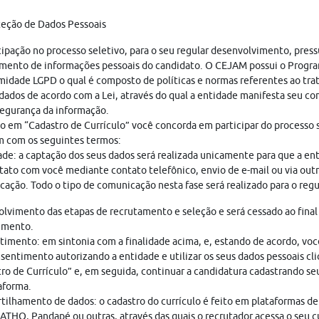
teção de Dados Pessoais
cipação no processo seletivo, para o seu regular desenvolvimento, pres
mento de informações pessoais do candidato. O CEJAM possui o Progr
idade LGPD o qual é composto de políticas e normas referentes ao tr
dados de acordo com a Lei, através do qual a entidade manifesta seu c
egurança da informação.
o em “Cadastro de Currículo” você concorda em participar do processo s
 com os seguintes termos:
ade: a captação dos seus dados será realizada unicamente para que a en
ato com você mediante contato telefônico, envio de e-mail ou via out
ação. Todo o tipo de comunicação nesta fase será realizado para o regu
lvimento das etapas de recrutamento e seleção e será cessado ao final
imento.
imento: em sintonia com a finalidade acima, e, estando de acordo, vo
sentimento autorizando a entidade e utilizar os seus dados pessoais cl
ro de Currículo” e, em seguida, continuar a candidatura cadastrando seu
aforma.
ilhamento de dados: o cadastro do currículo é feito em plataformas de
THO, Pandapé ou outras, através das quais o recrutador acessa o seu cu