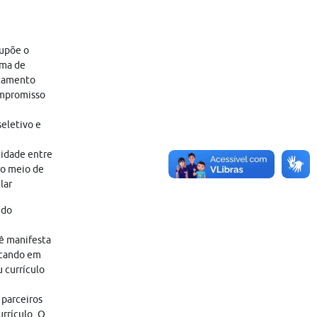
supõe o
ama de
atamento
ompromisso
eletivo e
tidade entre
ro meio de
lar
 do
cê manifesta
icando em
 currículo
 parceiros
rrículo. O