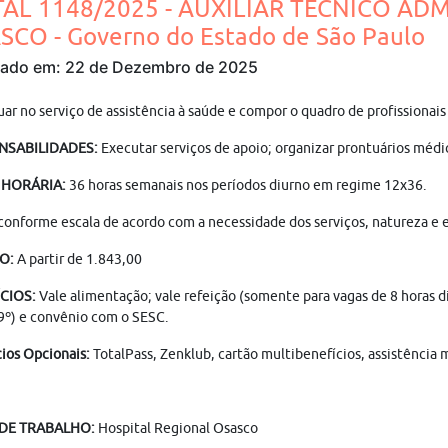
TAL 1148/2025 - AUXILIAR TÉCNICO ADM
SCO - Governo do Estado de São Paulo
cado em: 22 de Dezembro de 2025
uar no serviço de assistência à saúde e compor o quadro de profissiona
NSABILIDADES:
Executar serviços de apoio; organizar prontuários méd
 HORÁRIA:
36 horas semanais nos períodos diurno em regime 12x36.
conforme escala de acordo com a necessidade dos serviços, natureza e e
O:
A partir de 1.843,00
CIOS:
Vale alimentação; vale refeição (somente para vagas de 8 horas di
9º) e convênio com o SESC.
ios Opcionais:
TotalPass, Zenklub, cartão multibenefícios, assistência 
 DE TRABALHO:
Hospital Regional Osasco