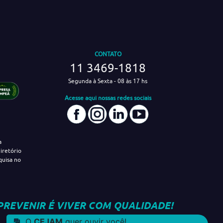
CONTATO
11 3469-1818
Segunda à Sexta - 08 às 17 hs
Acesse aqui nossas redes sociais
a
iretório
quisa no
PREVENIR É VIVER COM QUALIDADE!
O
CEJAM
quer ouvir você!