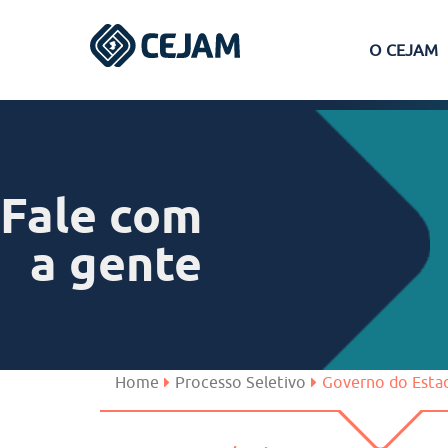
O CEJAM
Assis
Ferraz de Vasconcelos
Fale com
Lins
a gente
Peruíbe
São José dos Campos
Home
Processo Seletivo
Governo do Esta