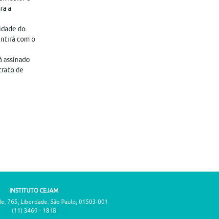
ra a
lidade do
entirá com o
á assinado
trato de
INSTITUTO CEJAM
de, 765, Liberdade, São Paulo, 01503-001
(11) 3469 - 1818