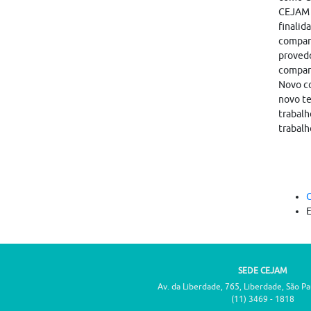
CEJAM i
finalid
compart
provedo
compar
Novo co
novo te
trabalh
trabalh
C
SEDE CEJAM
Av. da Liberdade, 765, Liberdade, São P
(11) 3469 - 1818