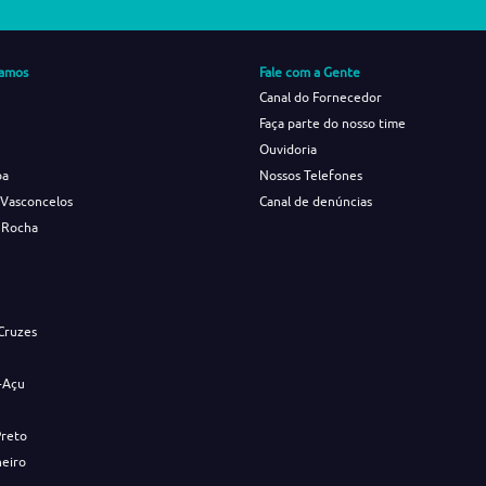
amos
Fale com a Gente
Canal do Fornecedor
Faça parte do nosso time
Ouvidoria
ba
Nossos Telefones
 Vasconcelos
Canal de denúncias
 Rocha
s
Cruzes
-Açu
Preto
neiro