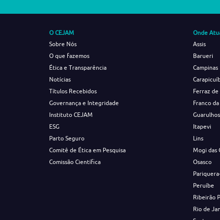
O CEJAM
Onde Atu
Sobre Nós
Assis
O que fazemos
Barueri
Ética e Transparência
Campinas
Notícias
Carapicuí
Títulos Recebidos
Ferraz de
Governança e Integridade
Franco da
Instituto CEJAM
Guarulho
ESG
Itapevi
Parto Seguro
Lins
Comitê de Ética em Pesquisa
Mogi das 
Comissão Científica
Osasco
Pariquera
Peruíbe
Ribeirão 
Rio de Ja