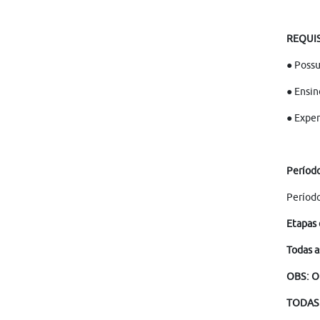
REQUIS
● Possu
● Ensin
● Exper
Período
Período
Etapas 
Todas a
OBS: O
TODAS 