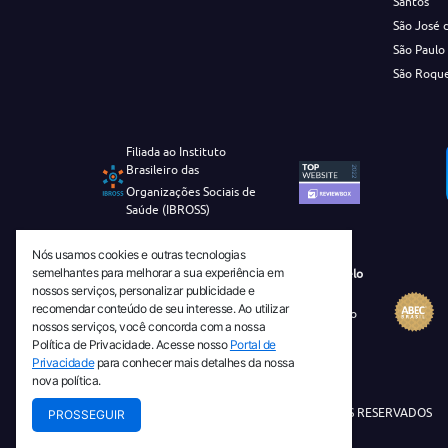
Santos
São José 
São Paulo
São Roqu
Filiada ao Instituto
Brasileiro das
Organizações Sociais de
Saúde (IBROSS)
Nós usamos cookies e outras tecnologias
semelhantes para melhorar a sua experiência em
Revista Tecnico-Cientifica CEJAM Selo
nossos serviços, personalizar publicidade e
Diamante de Ciência Aberta
recomendar conteúdo de seu interesse. Ao utilizar
Diretório Migulim Instituto Brasileiro
nossos serviços, você concorda com a nossa
de Informação em Ciência e
Política de Privacidade. Acesse nosso
Portal de
Tecnologia - IBICT
Privacidade
para conhecer mais detalhes da nossa
nova política.
© 2026 TODOS OS DIREITOS RESERVADOS
PROSSEGUIR