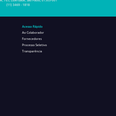
de, 765, Liberdade, São Paulo, 01503-001
(11) 3469 - 1818
Acesso Rápido
Ao Colaborador
Fornecedores
Processo Seletivo
Transparência