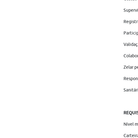
Supervi
Regist
Partici
Validaç
Colabor
Zelar p
Respons
Sanitár
REQUIS
Nível m
Carteir