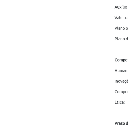
Auxílio
Vale tr
Plano o
Plano 
Competê
Humani
Inovaçã
Compro
Ética;
Prazo d