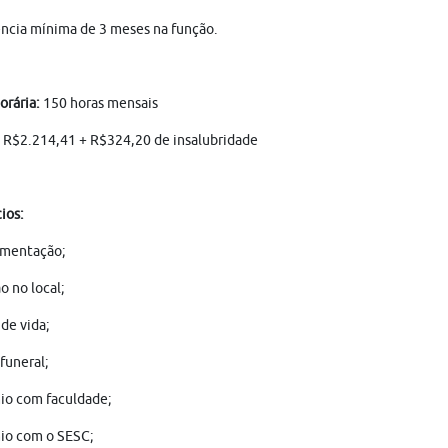
ncia mínima de 3 meses na função.
orária:
150 horas mensais
R$2.214,41 + R$324,20 de insalubridade
ios:
imentação;
o no local;
de vida;
 funeral;
io com faculdade;
io com o SESC;