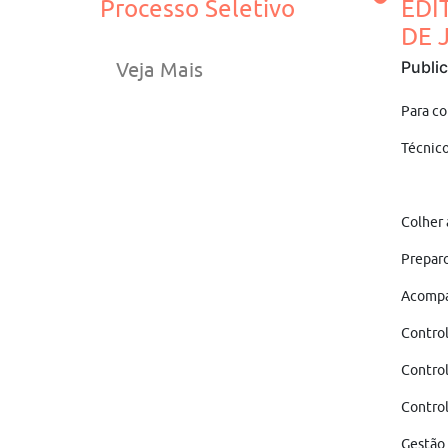
Processo Seletivo
EDI
DE J
Publi
Veja Mais
Para co
Técnic
Colher 
Prepar
Acompan
Contro
Control
Control
Gestão