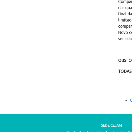
Compart
das qua
finalid
limitad
compar
Novo co
seus da
OBS: O
TODAS 
C
SEDE CEJAM