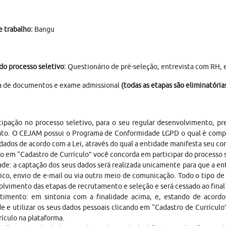
e trabalho:
Bangu
do processo seletivo:
Questionário de pré-seleção, entrevista com RH, 
a de documentos e exame admissional
(todas as etapas são eliminatórias
cipação no processo seletivo, para o seu regular desenvolvimento, p
ato. O CEJAM possui o Programa de Conformidade LGPD o qual é compo
dados de acordo com a Lei, através do qual a entidade manifesta seu c
o em “Cadastro de Currículo” você concorda em participar do processo
ade: a captação dos seus dados será realizada unicamente para que a 
ico, envio de e-mail ou via outro meio de comunicação. Todo o tipo de 
lvimento das etapas de recrutamento e seleção e será cessado ao fina
timento: em sintonia com a finalidade acima, e, estando de acordo
e e utilizar os seus dados pessoais clicando em “Cadastro de Currículo
rículo na plataforma.