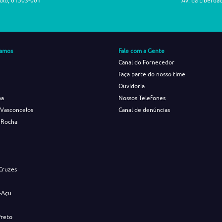
aulo, 01503-001
Av. da Liberda
amos
Fale com a Gente
Canal do Fornecedor
Faça parte do nosso time
Ouvidoria
ba
Nossos Telefones
 Vasconcelos
Canal de denúncias
 Rocha
s
Cruzes
-Açu
Preto