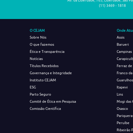
Av. da Liberdade, 765, Liberdade, São P
(11) 3469 - 1818
O CEJAM
Onde Atu
Sobre Nós
Assis
O que fazemos
Barueri
Ética e Transparência
Campinas
Notícias
Carapicuí
Títulos Recebidos
Ferraz de
Governança e Integridade
Franco da
Instituto CEJAM
Guarulho
ESG
Itapevi
Parto Seguro
Lins
Comitê de Ética em Pesquisa
Mogi das 
Comissão Científica
Osasco
Pariquera
Peruíbe
Ribeirão 