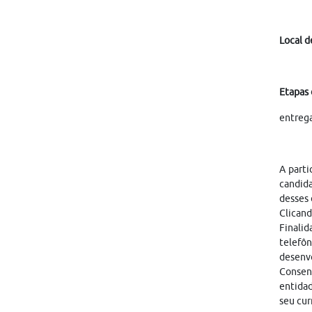
Local d
Etapas 
entreg
A parti
candid
desses 
Clicand
Finalid
telefôn
desenvo
Consen
entidad
seu cur