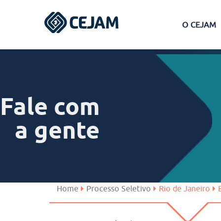
O CEJAM
Assis
Ferraz de Vasconcelos
Fale com
Lins
a gente
Peruíbe
São José dos Campos
Home
Processo Seletivo
Rio de Janeiro