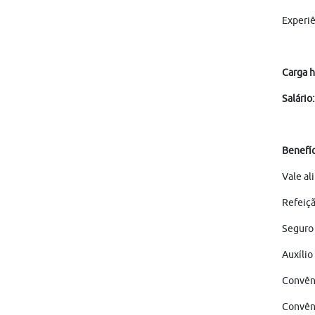
Experiê
Carga h
Salário:
Benefíc
Vale al
Refeiçã
Seguro 
Auxílio
Convên
Convên