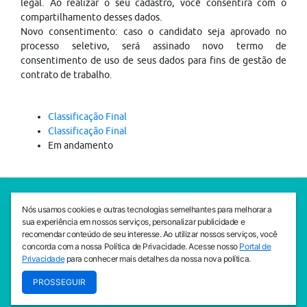
legal. Ao realizar o seu cadastro, você consentirá com o
compartilhamento desses dados.
Novo consentimento: caso o candidato seja aprovado no
processo seletivo, será assinado novo termo de
consentimento de uso de seus dados para fins de gestão de
contrato de trabalho.
Classificação Final
Classificação Final
Em andamento
SEDE CEJAM
Nós usamos cookies e outras tecnologias semelhantes para melhorar a
Av. da Liberdade, 765, Liberdade, São Paulo, 01503-001
sua experiência em nossos serviços, personalizar publicidade e
(11) 3469 - 1818
recomendar conteúdo de seu interesse. Ao utilizar nossos serviços, você
concorda com a nossa Política de Privacidade. Acesse nosso
Portal de
INSTITUTO CEJAM
Privacidade
para conhecer mais detalhes da nossa nova política.
Av. da Liberdade, 765, Liberdade, São Paulo, 01503-001
PROSSEGUIR
(11) 3469 - 1818