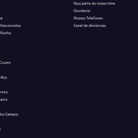
Faça parte do nosso time
Ouvidoria
ba
Nossos Telefones
 Vasconcelos
Canal de denúncias
 Rocha
s
Cruzes
-Açu
Preto
neiro
dos Campos
e