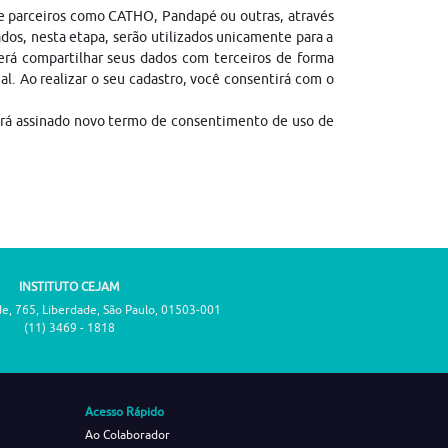
de parceiros como CATHO, Pandapé ou outras, através
dos, nesta etapa, serão utilizados unicamente para a
erá compartilhar seus dados com terceiros de forma
gal. Ao realizar o seu cadastro, você consentirá com o
erá assinado novo termo de consentimento de uso de
INSTITUTO CEJAM
de, 765, Liberdade, São Paulo, 01503-001
(11) 3469 - 1818
Acesso Rápido
Ao Colaborador