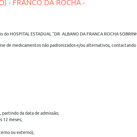
O) - FRANCO DA ROCHA -
fissionais do HOSPITAL ESTADUAL “DR. ALBANO DA FRANCA ROCHA SOBRI
álise de medicamentos não padronizados e/ou alternativos, contactando 
 partindo da data de admissão;
os 12 meses;
terno ou externo);