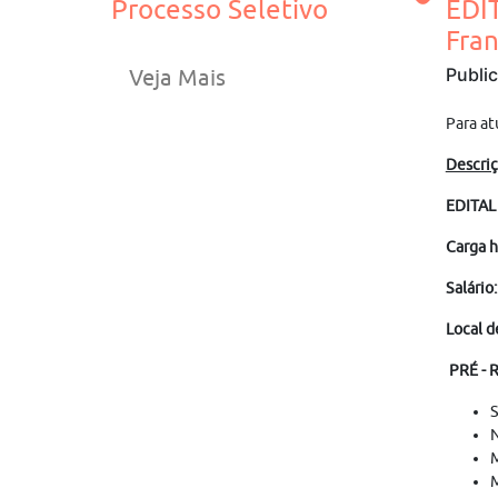
Processo Seletivo
EDI
Fra
Publi
Veja Mais
Para a
Descriç
EDITA
Carga h
Salário:
Local d
PRÉ - 
S
N
M
M