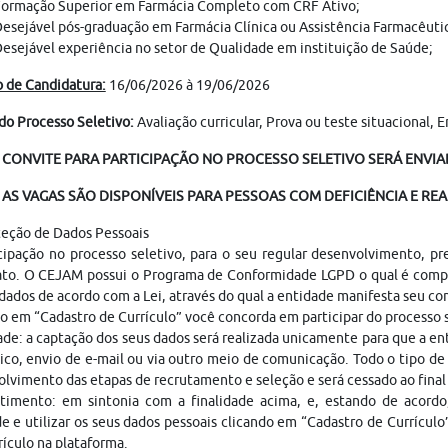
ormação Superior em Farmácia Completo com CRF Ativo;
esejável pós-graduação em Farmácia Clínica ou Assistência Farmacêutic
esejável experiência no setor de Qualidade em instituição de Saúde;
 de Candidatura:
16/06/2026 à 19/06/2026
do Processo Seletivo:
Avaliação curricular, Prova ou teste situacional,
 CONVITE PARA PARTICIPAÇÃO NO PROCESSO SELETIVO SERÁ ENVIAD
AS VAGAS SÃO DISPONÍVEIS PARA PESSOAS COM DEFICIÊNCIA E REA
teção de Dados Pessoais
cipação no processo seletivo, para o seu regular desenvolvimento, p
ato. O CEJAM possui o Programa de Conformidade LGPD o qual é compo
dados de acordo com a Lei, através do qual a entidade manifesta seu c
o em “Cadastro de Currículo” você concorda em participar do processo
ade: a captação dos seus dados será realizada unicamente para que a 
ico, envio de e-mail ou via outro meio de comunicação. Todo o tipo de 
lvimento das etapas de recrutamento e seleção e será cessado ao fina
timento: em sintonia com a finalidade acima, e, estando de acordo
e e utilizar os seus dados pessoais clicando em “Cadastro de Currículo
rículo na plataforma.