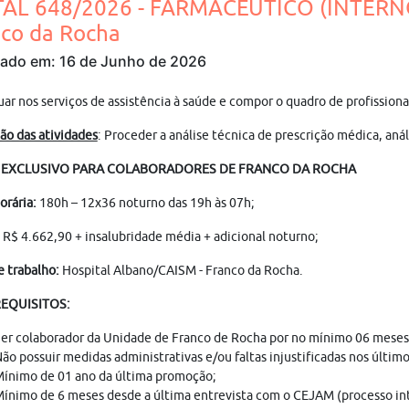
TAL 648/2026 - FARMACÊUTICO (INTERN
nco da Rocha
cado em: 16 de Junho de 2026
tuar nos serviços de assistência à saúde e compor o quadro de pro
ão das atividades
: Proceder a análise técnica de prescrição médica, an
L EXCLUSIVO PARA COLABORADORES DE FRANCO DA ROCHA
orária:
180h – 12x36 noturno das 19h às 07h;
R$ 4.662,90 + insalubridade média + adicional noturno;
e trabalho:
Hospital Albano/CAISM - Franco da Rocha.
REQUISITOS:
er colaborador da Unidade de Franco de Rocha por no mínimo 06 meses,
ão possuir medidas administrativas e/ou faltas injustificadas nos últim
ínimo de 01 ano da última promoção;
ínimo de 6 meses desde a última entrevista com o CEJAM (processo in