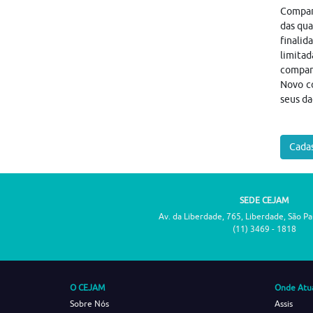
Compart
das qua
finalid
limitad
compar
Novo co
seus da
Cadas
SEDE CEJAM
Av. da Liberdade, 765, Liberdade, São P
(11) 3469 - 1818
O CEJAM
Onde Atu
Sobre Nós
Assis