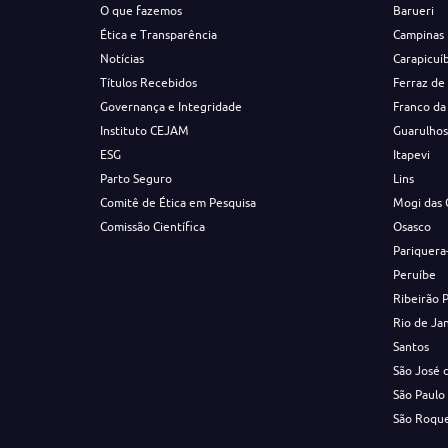
O que fazemos
Barueri
Ética e Transparência
Campinas
Notícias
Carapicuí
Títulos Recebidos
Ferraz de
Governança e Integridade
Franco da
Instituto CEJAM
Guarulho
ESG
Itapevi
Parto Seguro
Lins
Comitê de Ética em Pesquisa
Mogi das 
Comissão Científica
Osasco
Pariquera
Peruíbe
Ribeirão 
Rio de Ja
Santos
São José 
São Paulo
São Roqu