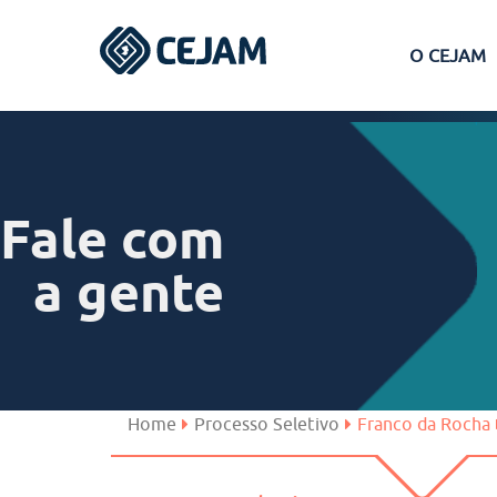
O CEJAM
Assis
Ferraz de Vasconcelos
Fale com
Lins
a gente
Peruíbe
São José dos Campos
Home
Processo Seletivo
Franco da Rocha