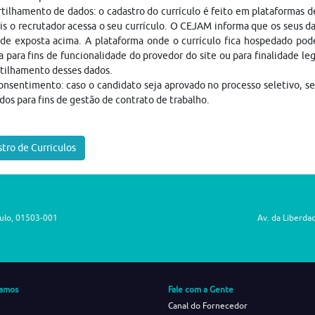
ilhamento de dados: o cadastro do currículo é feito em plataformas 
is o recrutador acessa o seu currículo. O CEJAM informa que os seus da
ade exposta acima. A plataforma onde o currículo fica hospedado pod
a para fins de funcionalidade do provedor do site ou para finalidade le
tilhamento desses dados.
nsentimento: caso o candidato seja aprovado no processo seletivo, s
dos para fins de gestão de contrato de trabalho.
tro de Curriculos
aulo, 01503-001
Av. da Liberda
amos
Fale com a Gente
Canal do Fornecedor