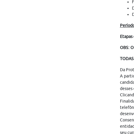
F
D
D
Período
Etapas 
OBS: O
TODAS 
Da Pro
A parti
candid
desses 
Clicand
Finalid
telefôn
desenvo
Consen
entidad
seu cur