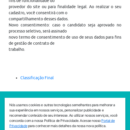
fins de funcionalidade do
provedor do site ou para finalidade legal. Ao realizar o seu
cadastro, você consentirá com o
compartilhamento desses dados.
Novo consentimento: caso o candidato seja aprovado no
processo seletivo, será assinado
novo termo de consentimento de uso de seus dados para fins
de gestão de contrato de
trabalho.
Classificação Final
SEDE CEJAM
Nós usamos cookies e outras tecnologias semelhantes para melhorar a
Av. da Liberdade, 765, Liberdade, São Paulo, 01503-001
sua experiência em nossos serviços, personalizar publicidade e
(11) 3469 - 1818
recomendar conteúdo de seu interesse. Ao utilizar nossos serviços, você
concorda com a nossa Política de Privacidade. Acesse nosso
Portal de
INSTITUTO CEJAM
Privacidade
para conhecer mais detalhes da nossa nova política.